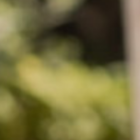
커스텀무드
카카오톡 24시간 문의
sat,sun,holiday off