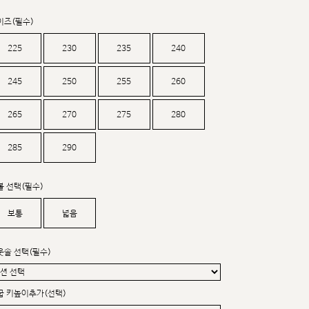
커스텀무드
카카오톡 24시간 문의
이즈(필수)
225
230
235
240
245
250
255
260
265
270
275
280
285
290
볼 선택(필수)
보통
넓음
웃솔 선택(필수)
굽 키높이추가(선택)
sat,sun,holiday off