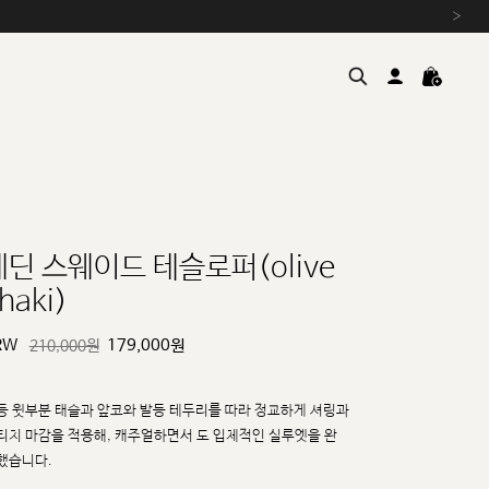
›
에딘 스웨이드 테슬로퍼(olive
haki)
여름을 위한 특별한 혜택, 10% 
원부자재 상승에 따른 가격 조
RW
179,000
원
210,000원
설 연휴 배송 안내 및 쿠폰 혜택
추석 연휴 최대 10% 할인 쿠
등 윗부분 태슬과 앞코와 발등 테두리를 따라 정교하게 셔링과
티치 마감을 적용해, 캐주얼하면서
도 입체적인 실루엣을 완
했습니다.