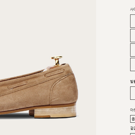
사
발
아
겉