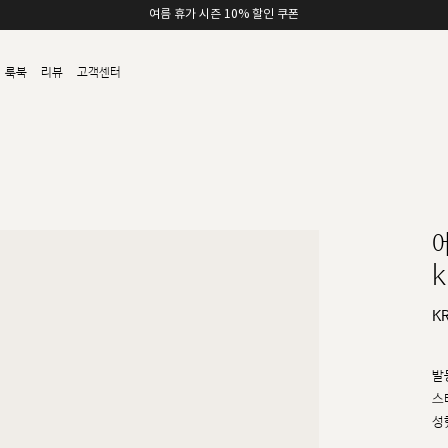
여름 휴가 시즌 10% 할인 쿠폰
룩북
리뷰
고객센터
k
K
발
스
성