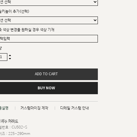
솔키높이 추가(선택)
죽 색상 변경을 원하실 경우 색상 기재
량
ADD TO CART
BUY NOW
품설명
커스텀마이징 제작
디테일 커스텀 안내
트 : 003
치수 가이드
번호 : CU502-S
즈 : 225~290mm