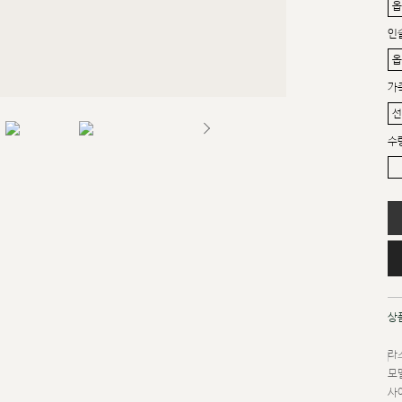
인
가
수
상
라스
모델
사이