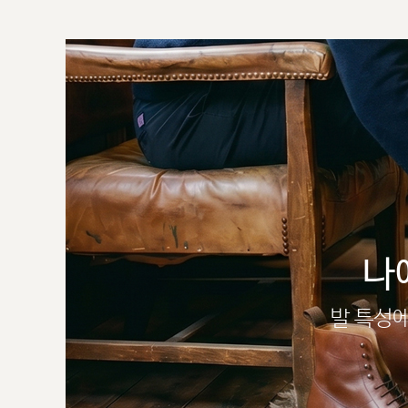
나
발 특성에