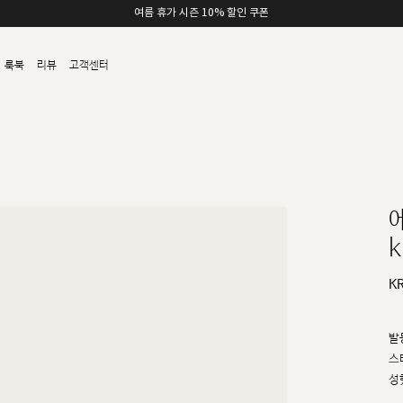
여름 휴가 시즌 10% 할인 쿠폰
룩북
리뷰
고객센터
k
K
발
스
성