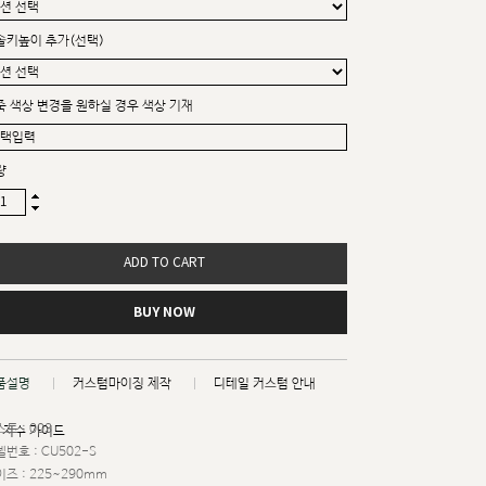
솔키높이 추가(선택)
죽 색상 변경을 원하실 경우 색상 기재
량
ADD TO CART
BUY NOW
품설명
커스텀마이징 제작
디테일 커스텀 안내
트 : 003
치수 가이드
번호 : CU502-S
즈 : 225~290mm