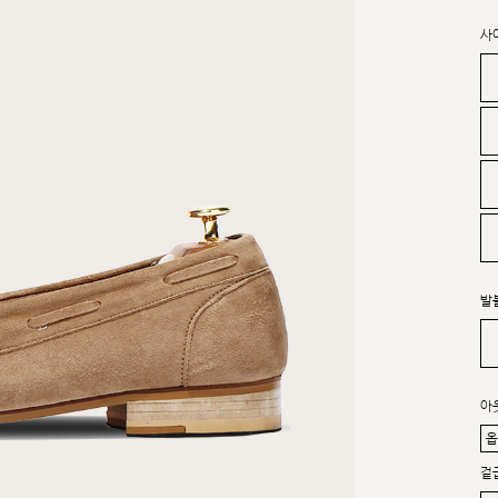
사
발
아
겉