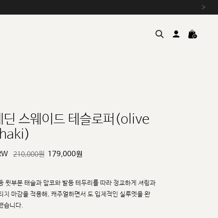
›
에딘 스웨이드 테슬로퍼(olive
haki)
여름을 위한 특별한 혜택, 10% 
원부자재 상승에 따른 가격 조
RW
179,000
원
210,000원
설 연휴 배송 안내 및 쿠폰 혜택
추석 연휴 최대 10% 할인 쿠
등 윗부분 태슬과 앞코와 발등 테두리를 따라 정교하게 셔링과
티치 마감을 적용해, 캐주얼하면서
도 입체적인 실루엣을 완
했습니다.