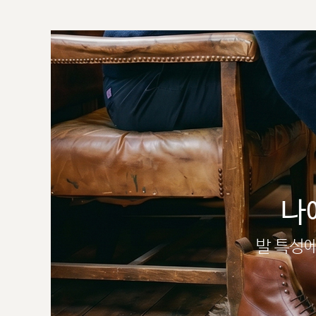
나
발 특성에