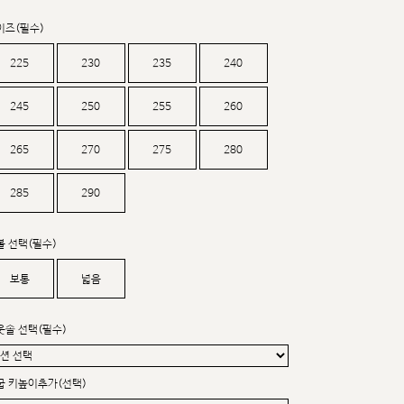
커스텀무드
카카오톡 24시간 문의
이즈(필수)
225
230
235
240
245
250
255
260
265
270
275
280
285
290
볼 선택(필수)
보통
넓음
웃솔 선택(필수)
굽 키높이추가(선택)
sat,sun,holiday off