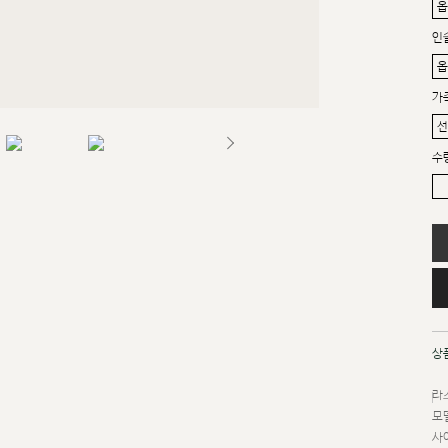
인
가
수
상
라스
모델
사이