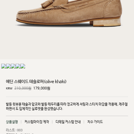
에딘 스웨이드 테슬로퍼(olive khaki)
210,000원
179,000
원
KRW
발등 윗부분 태슬과 앞코와 발등 테두리를 따라 정교하게 셔링과 스티치 마감을 적용해, 캐주얼
하면서
도 입체적인 실루엣을 완성했습니다.
상품설명
커스텀마이징 제작
디테일 커스텀 안내
치수 가이드
라스트 : 003