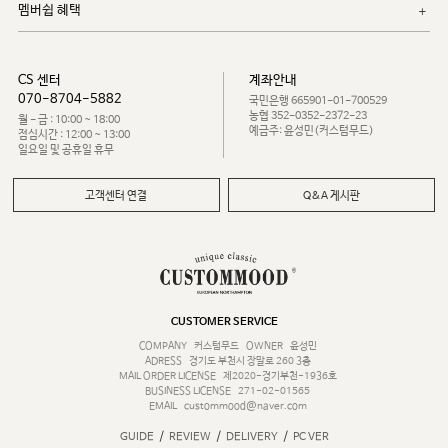
멤버쉽 혜택
CS 센터
계좌안내
070-8704-5882
국민은행 665901-01-700529
농협 352-0352-2372-23
월 - 금 : 10:00 ~ 18:00
예금주: 윤성민(커스텀무드)
점심시간 : 12:00 ~ 13:00
일요일 및 공휴일 휴무
고객센터 연결
Q&A 게시판
CUSTOMER SERVICE
COMPANY
커스텀무드
OWNER
윤성민
ADRESS
경기도 부천시 장말로 260 3층
MAIL ORDER LICENSE
제2020-경기부천-1936호
BUSINESS LICENSE
271-02-01565
EMAIL
custommood@naver.com
/
/
/
GUIDE
REVIEW
DELIVERY
PC VER