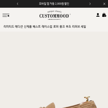
모바일 앱 자동 2,000원 할인
리미티드 에디션
신제품
베스트
레이스업
로퍼
몽크
부츠
리퍼브 세일