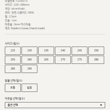
모델번호 : CU502-S
사이즈 : 225~290mm
색상 : olive khaki
외피 : 천연 스웨이드 100%
힐 : 2.5cm
인솔 : 1cm
아웃솔 : 3mm 카스타솔
제조: Made In Korea (Hand made)
사이즈(필수)
225
230
235
240
245
250
255
260
265
270
275
280
285
290
발볼 선택(필수)
보통
넓음
아웃솔 선택(필수)