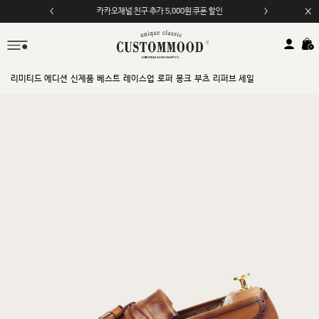
모바일 앱 자동 2,000원 할인
리미티드 에디션
신제품
베스트
레이스업
로퍼
몽크
부츠
리퍼브 세일