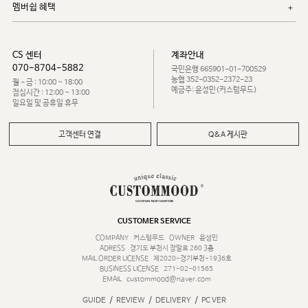
멤버쉽 혜택
CS 센터
계좌안내
070-8704-5882
국민은행 665901-01-700529
농협 352-0352-2372-23
월 - 금 : 10:00 ~ 18:00
예금주: 윤성민(커스텀무드)
점심시간 : 12:00 ~ 13:00
일요일 및 공휴일 휴무
고객센터 연결
Q&A 게시판
CUSTOMER SERVICE
COMPANY
커스텀무드
OWNER
윤성민
ADRESS
경기도 부천시 장말로 260 3층
MAIL ORDER LICENSE
제2020-경기부천-1936호
BUSINESS LICENSE
271-02-01565
EMAIL
custommood@naver.com
/
/
/
GUIDE
REVIEW
DELIVERY
PC VER