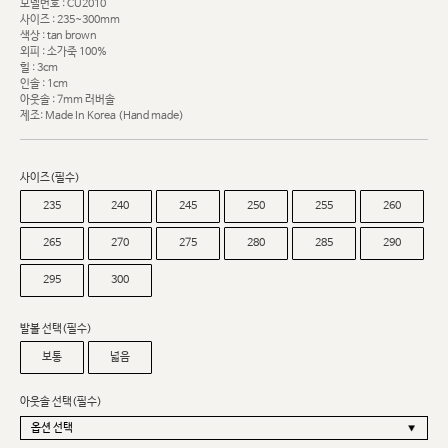
모델번호 : CU2010
사이즈 : 235~300mm
색상 : tan brown
외피 : 소가죽 100%
힐 : 3cm
인솔 : 1cm
아웃솔 : 7mm 러버솔
제조: Made In Korea (Hand made)
사이즈(필수)
235
240
245
250
255
260
265
270
275
280
285
290
295
300
발볼 선택(필수)
보통
넓음
아웃솔 선택(필수)