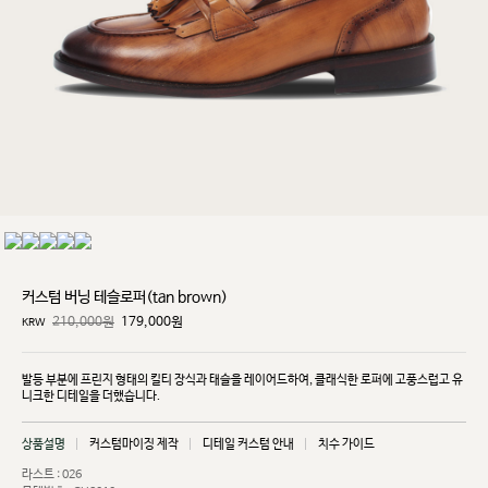
커스텀 버닝 테슬로퍼(tan brown)
210,000원
179,000
원
KRW
발등 부분에 프린지 형태의 킬티 장식과 태슬을 레이어드하여, 클래식한 로퍼에 고풍스럽고 유
니크한
디테일을 더했습니다.
상품설명
커스텀마이징 제작
디테일 커스텀 안내
치수 가이드
라스트 : 026