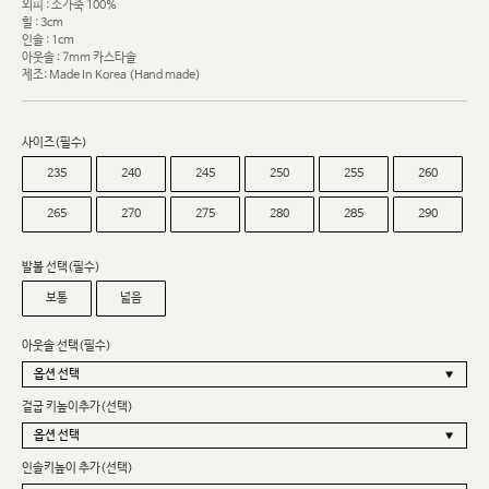
외피 : 소가죽 100%
힐 : 3cm
인솔 : 1cm
아웃솔 : 7mm 카스타솔
제조: Made In Korea (Hand made)
사이즈(필수)
235
240
245
250
255
260
265
270
275
280
285
290
발볼 선택(필수)
보통
넓음
아웃솔 선택(필수)
겉굽 키높이추가(선택)
인솔키높이 추가(선택)