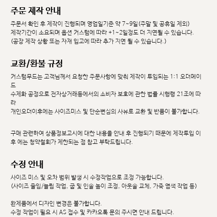
주문 제작 안내
주문서 확인 후 제작이 진행되며 영업일기준 약 7~9일(주말 및 공휴일 제외)
제작기간이 소요되며 옵션 커스텀에 따라 +1~2일정도 더 지연될 수 있습니다.
(공장 제작 상황 또는 자재 입고에 따라 추가 지연 될 수 있습니다.)
교환/환불 규정
커스텀무드는 고객님께서 요청한 주문사항에 맞춰 제작이 투입되는 1:1 오더메이
드
수제화 공정으로 전자상거래등에서의 소비자 보호에 관한 법률 시행령 21조에 따
라
개인오더이후에는 사이즈미스 및 단순변심의 사유로 교환 및 반품이 불가합니다.
구매 관련하여 상품정보고시에 대한 내용을 안내 후 진행되기 때문에 제작투입 이
후 에는 청약철회가 제한되는 점 참고 부탁드립니다.
수정 안내
사이즈 미스 및 오차 범위 발생 시 수정작업으로 조정 가능합니다.
(사이즈 줄임/늘림 작업, 굽 및 인솔 높이 조정, 아웃솔 교체, 가죽 염색 작업 등)
완제품에서 디자인 변경은 불가합니다.
수정 작업이 필요 시 AS 접수 및 카카오톡 문의 주시면 안내 드립니다.