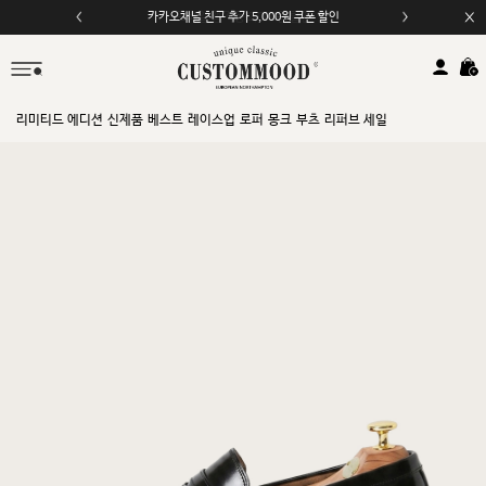
모바일 앱 자동 2,000원 할인
리미티드 에디션
신제품
베스트
레이스업
로퍼
몽크
부츠
리퍼브 세일