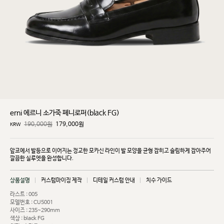
erni 에르니 소가죽 페니로퍼(black FG)
190,000원
179,000
원
KRW
앞코에서 발등으로 이어지는 정교한 모카신 라인이 발 모양을 균형 잡히고 슬림하게 잡아주어
깔끔한
실루엣을 완성합니다.
상품설명
커스텀마이징 제작
디테일 커스텀 안내
치수 가이드
라스트 : 005
모델번호 : CU5001
사이즈 : 235~290mm
색상 : black FG