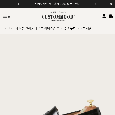
카카오채널 친구 추가 5,000원 쿠폰 할인
모바일 앱 자동 2,000원 할인
리미티드 에디션
신제품
베스트
레이스업
로퍼
몽크
부츠
리퍼브 세일