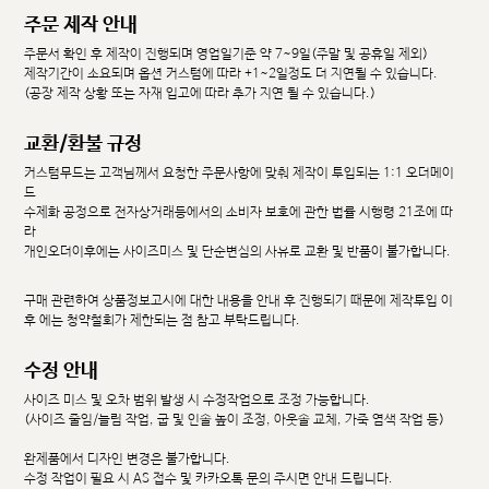
주문 제작 안내
주문서 확인 후 제작이 진행되며 영업일기준 약 7~9일(주말 및 공휴일 제외)
제작기간이 소요되며 옵션 커스텀에 따라 +1~2일정도 더 지연될 수 있습니다.
(공장 제작 상황 또는 자재 입고에 따라 추가 지연 될 수 있습니다.)
교환/환불 규정
커스텀무드는 고객님께서 요청한 주문사항에 맞춰 제작이 투입되는 1:1 오더메이
드
수제화 공정으로 전자상거래등에서의 소비자 보호에 관한 법률 시행령 21조에 따
라
개인오더이후에는 사이즈미스 및 단순변심의 사유로 교환 및 반품이 불가합니다.
구매 관련하여 상품정보고시에 대한 내용을 안내 후 진행되기 때문에 제작투입 이
후 에는 청약철회가 제한되는 점 참고 부탁드립니다.
수정 안내
사이즈 미스 및 오차 범위 발생 시 수정작업으로 조정 가능합니다.
(사이즈 줄임/늘림 작업, 굽 및 인솔 높이 조정, 아웃솔 교체, 가죽 염색 작업 등)
완제품에서 디자인 변경은 불가합니다.
수정 작업이 필요 시 AS 접수 및 카카오톡 문의 주시면 안내 드립니다.