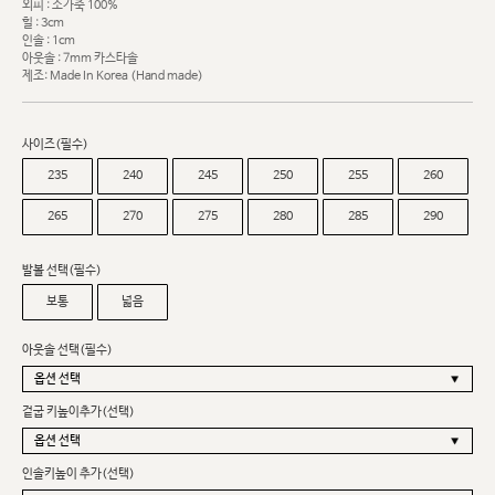
외피 : 소가죽 100%
힐 : 3cm
인솔 : 1cm
아웃솔 : 7mm 카스타솔
제조: Made In Korea (Hand made)
사이즈(필수)
235
240
245
250
255
260
265
270
275
280
285
290
발볼 선택(필수)
보통
넓음
아웃솔 선택(필수)
겉굽 키높이추가(선택)
인솔키높이 추가(선택)