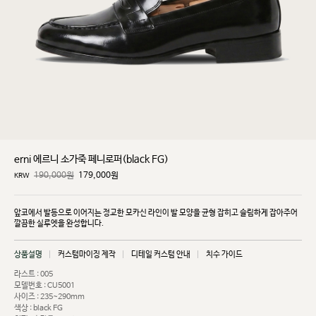
erni 에르니 소가죽 페니로퍼(black FG)
190,000원
179,000
원
KRW
앞코에서 발등으로 이어지는 정교한 모카신 라인이 발 모양을 균형 잡히고 슬림하게 잡아주어
깔끔한
실루엣을 완성합니다.
상품설명
커스텀마이징 제작
디테일 커스텀 안내
치수 가이드
라스트 : 005
모델번호 : CU5001
사이즈 : 235~290mm
색상 : black FG