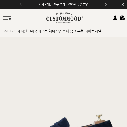
카카오채널 친구 추가 5,000원 쿠폰 할인
모바일 앱 자동 2,000원 할인
리미티드 에디션
신제품
베스트
레이스업
로퍼
몽크
부츠
리퍼브 세일