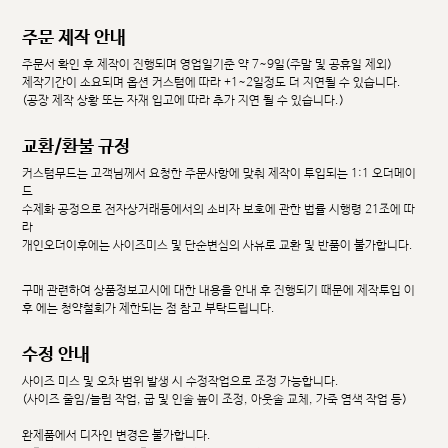
주문 제작 안내
주문서 확인 후 제작이 진행되며 영업일기준 약 7~9일(주말 및 공휴일 제외)
제작기간이 소요되며 옵션 커스텀에 따라 +1~2일정도 더 지연될 수 있습니다.
(공장 제작 상황 또는 자재 입고에 따라 추가 지연 될 수 있습니다.)
교환/환불 규정
커스텀무드는 고객님께서 요청한 주문사항에 맞춰 제작이 투입되는 1:1 오더메이
드
수제화 공정으로 전자상거래등에서의 소비자 보호에 관한 법률 시행령 21조에 따
라
개인오더이후에는 사이즈미스 및 단순변심의 사유로 교환 및 반품이 불가합니다.
구매 관련하여 상품정보고시에 대한 내용을 안내 후 진행되기 때문에 제작투입 이
후 에는 청약철회가 제한되는 점 참고 부탁드립니다.
수정 안내
사이즈 미스 및 오차 범위 발생 시 수정작업으로 조정 가능합니다.
(사이즈 줄임/늘림 작업, 굽 및 인솔 높이 조정, 아웃솔 교체, 가죽 염색 작업 등)
완제품에서 디자인 변경은 불가합니다.