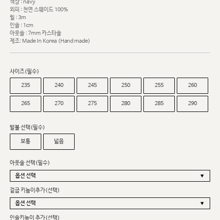
색상 : navy
외피 : 천연 스웨이드 100%
힐 : 3m
인솔 : 1cm
아웃솔 : 7mm 카스타솔
제조: Made In Korea (Hand made)
사이즈(필수)
235
240
245
250
255
260
265
270
275
280
285
290
발볼 선택(필수)
보통
넓음
아웃솔 선택(필수)
겉굽 키높이추가(선택)
인솔키높이 추가(선택)