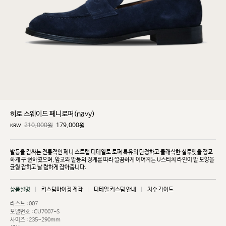
히로 스웨이드 페니로퍼(navy)
210,000원
179,000
원
KRW
발등을 감싸는 전통적인 페니 스트랩 디테일로 로퍼 특유의 단정하고 클래식한 실루엣을 정교
하게 구
현하였으며, 앞코와 발등의 경계를 따라 깔끔하게 이어지는 U스티치 라인이 발 모양을
균형 잡히고 날
렵하게 잡아줍니다.
상품설명
커스텀마이징 제작
디테일 커스텀 안내
치수 가이드
라스트 : 007
모델번호 : CU7007-S
사이즈 : 235~290mm