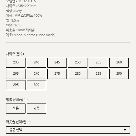
모델번호 : CU2061-S
사이즈 : 235~290mm
색상 : navy
외피 : 천연 스웨이드 100%
힐 : 3.5m
인솔 : 1cm
아웃솔 : 7mm 러버솔
제조: Made In Korea (Hand made)
사이즈(필수)
235
240
245
250
255
260
265
270
275
280
285
290
295
300
발볼 선택(필수)
보통
넓음
아웃솔 선택(필수)