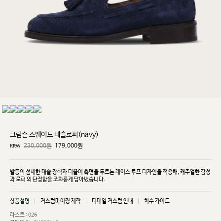
크림슨 스웨이드 테슬로퍼(navy)
230,000원
179,000
원
KRW
발등의 섬세한 태슬 장식과 더불어 측면을 두르는 레이스 루프 디자인을 적용해, 캐주얼한 감성
과 로퍼
의 단정함을 조화롭게 담아냈습니다.
상품설명
커스텀마이징 제작
디테일 커스텀 안내
치수 가이드
라스트 : 026