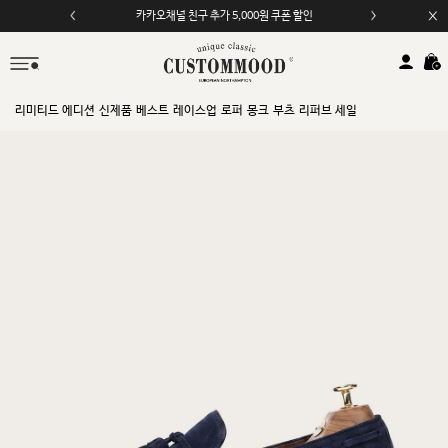
모바일 앱 자동 2,000원 할인
리미티드 에디션
신제품
베스트
레이스업
로퍼
몽크
부츠
리퍼브 세일