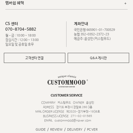
멤버쉽 혜택
CS 센터
계좌안내
070-8704-5882
국민은행 665901-01-700529
농협 352-0352-2372-23
월 - 금 : 10:00 ~ 18:00
예금주: 윤성민(커스텀무드)
점심시간 : 12:00 ~ 13:00
일요일 및 공휴일 휴무
고객센터 연결
Q&A 게시판
CUSTOMER SERVICE
COMPANY
커스텀무드
OWNER
윤성민
ADRESS
경기도 부천시 장말로 260 3층
MAIL ORDER LICENSE
제2020-경기부천-1936호
BUSINESS LICENSE
271-02-01565
EMAIL
custommood@naver.com
/
/
/
GUIDE
REVIEW
DELIVERY
PC VER