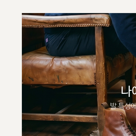
나
발 특성에