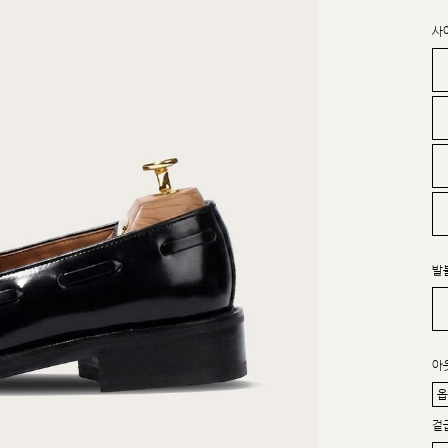
사
발
아
겉