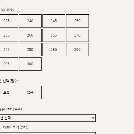
커스텀무드
카카오톡 24시간 문의
이즈(필수)
235
240
245
250
255
260
265
270
275
280
285
290
295
300
볼 선택(필수)
보통
넓음
웃솔 선택(필수)
굽 키높이추가(선택)
sat,sun,holiday off