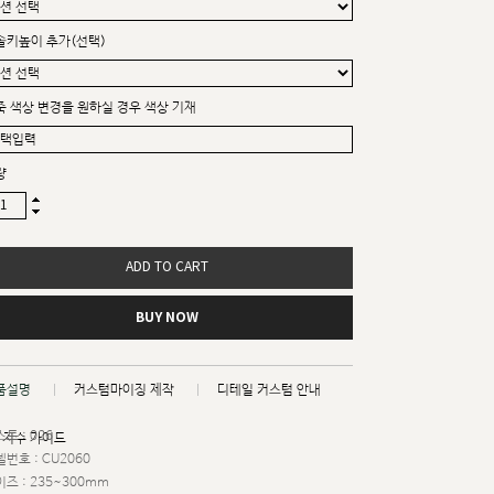
솔키높이 추가(선택)
죽 색상 변경을 원하실 경우 색상 기재
량
ADD TO CART
BUY NOW
품설명
커스텀마이징 제작
디테일 커스텀 안내
트 : 026
치수 가이드
번호 : CU2060
즈 : 235~300mm