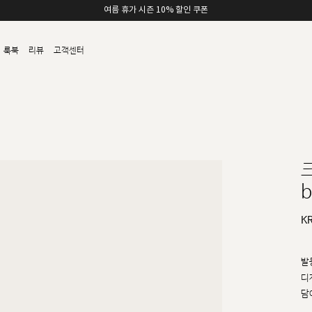
여름 휴가 시즌 10% 할인 쿠폰
룩북
리뷰
고객센터
b
K
발
디
담