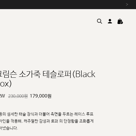
›
크림슨 소가죽 테슬로퍼(Black
ox)
여름을 위한 특별한 혜택, 10% 
원부자재 상승에 따른 가격 조
RW
179,000
원
230,000원
설 연휴 배송 안내 및 쿠폰 혜택
추석 연휴 최대 10% 할인 쿠
등의 섬세한 태슬 장식과 더불어 측면을 두르는 레이스 루프
자인을 적용해, 캐주얼한 감성과 로퍼
의 단정함을 조화롭게
아냈습니다.