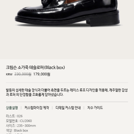
크림슨 소가죽 테슬로퍼(Black box)
230,000원
179,000
원
KRW
발등의 섬세한 태슬 장식과 더불어 측면을 두르는 레이스 루프 디자인을 적용해, 캐주얼한 감성
과 로퍼
의 단정함을 조화롭게 담아냈습니다.
상품설명
커스텀마이징 제작
디테일 커스텀 안내
치수 가이드
라스트 : 026
모델번호 : CU2060
사이즈 : 235~300mm
색상 : Black box