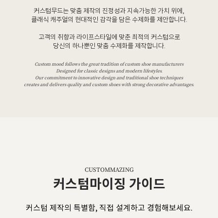
커스텀무드는 맞춤 제작의 진정성과 지속가능한 가치 위에,
클래식 캐주얼의 현대적인 감각을 담은 수제화를 제안합니다.
고객의 취향과 라이프스타일에 맞춘 최적의 커스텀으로
당신의 하나뿐인 맞춤 수제화를 제작합니다.
Custom mood follows the great tradition of custom shoe manufacturers
Designed for classic designs and modern lifestyles.
Our commitment to innovative design and traditional shoe techniques
creates and delivers quality and custom shoes with strong decorative advantages.
CUSTOMMAZING
커스텀마이징 가이드
커스텀 제작의 특별함, 직접 설계하고 경험해보세요.