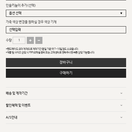
인솔키높이 추가(선택)
가죽 색상 변경을 원하실 경우 색상 기재
수량
*핸드메이드 오더 제작으로 제작기간 평일 기준 약 7~10일정도 소요됩니다.
*제품 및 사이즈 상담 시 카카오채널 문의 또는 고객센터로 연락주시면 빠른 상담 가능합니다.
장바구니
구매하기
배송 및 제작기간
할인혜택 및 이벤트
A/S안내