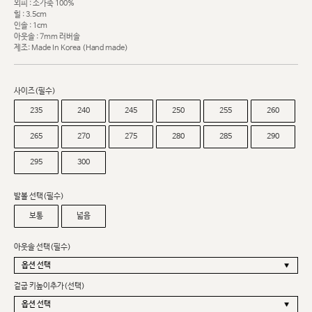
외피 : 소가죽 100%
힐 : 3.5cm
인솔 : 1cm
아웃솔 : 7mm 러버솔
제조: Made In Korea (Hand made)
사이즈(필수)
235
240
245
250
255
260
265
270
275
280
285
290
295
300
발볼 선택(필수)
보통
넓음
아웃솔 선택(필수)
겉굽 키높이추가(선택)