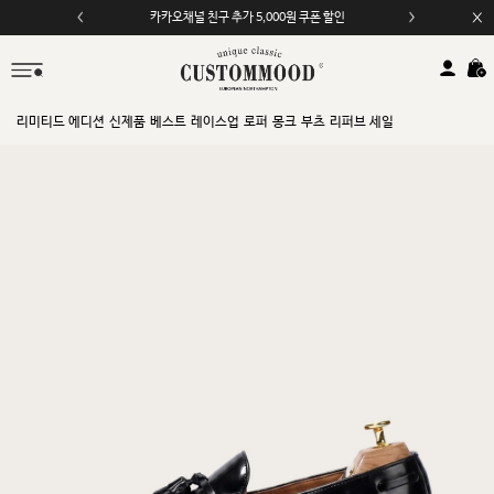
카카오채널 친구 추가 5,000원 쿠폰 할인
모바일 앱 자동 2,000원 할인
리미티드 에디션
신제품
베스트
레이스업
로퍼
몽크
부츠
리퍼브 세일