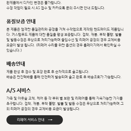
완제품에서 디자인 변경은 불가합니다.
수정 작업이 필요 시 AS 접수 및 카카오톡 문의 주시면 안내 드립니다.
품질보증 안내
본 제품은 엄격한 품질관리와 공정을 거쳐 수작업으로 제작된 핸드메이드 제품입니
다. 커스텀무드 제품에 대한 품질을 평생 보증합니다. 접착, 재봉, 부착 불량, 발볼
및 발등수정은 무상으로 처리가능하며 줄임수선 및 리페어 공정의 경우 교체비용
요금이 발생 됩니다. (리페어 수리를 위한 옵션의 경우 홈페이지에서 확인하실 수
있습니다.)
배송안내
제품 완성 후 검수 및 포장 완료 후 순차적으로 출고됩니다.
배송은 한진택배를 통해 안전하게 발송되며 출고 완료 후 배송조회가 가능합니다.
A/S 서비스
가죽 및 아웃솔 교체, 케어 등 각 부위 별 보완 및 리페어를 통해 지속가능한 가치를
추구합니다. 접착, 재봉, 부착 불량, 발볼 및 발등 수정은 무상으로 처리가능하며 그
외 리페어 공정의 경우 교체비용 요금이 발생됩니다.
→
리페어 서비스 안내