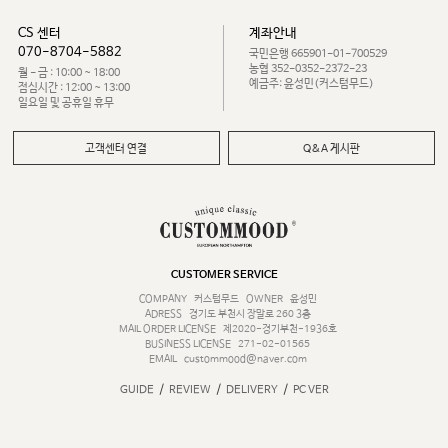
CS 센터
계좌안내
070-8704-5882
국민은행 665901-01-700529
농협 352-0352-2372-23
월 - 금 : 10:00 ~ 18:00
예금주: 윤성민(커스텀무드)
점심시간 : 12:00 ~ 13:00
일요일 및 공휴일 휴무
고객센터 연결
Q&A 게시판
CUSTOMER SERVICE
COMPANY
커스텀무드
OWNER
윤성민
ADRESS
경기도 부천시 장말로 260 3층
MAIL ORDER LICENSE
제2020-경기부천-1936호
BUSINESS LICENSE
271-02-01565
EMAIL
custommood@naver.com
/
/
/
GUIDE
REVIEW
DELIVERY
PC VER