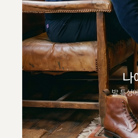
나
발 특성에