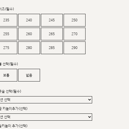
커스텀무드
카카오톡 24시간 문의
이즈(필수)
235
240
245
250
255
260
265
270
275
280
285
290
볼 선택(필수)
보통
넓음
웃솔 선택(필수)
굽 키높이추가(선택)
sat,sun,holiday off
솔키높이 추가(선택)