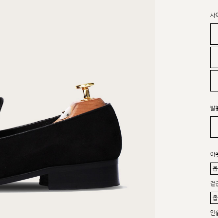
사
발
아
겉
인