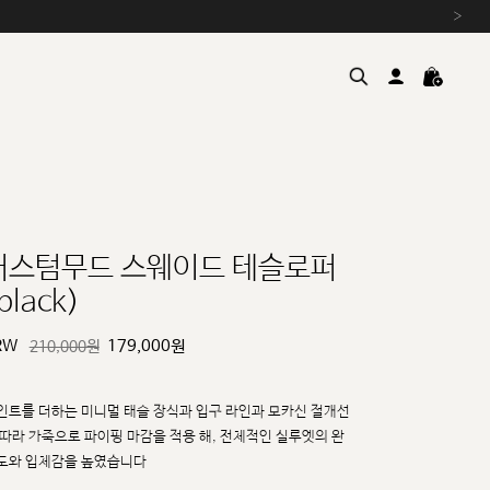
›
커스텀무드 스웨이드 테슬로퍼
black)
여름을 위한 특별한 혜택, 10% 
원부자재 상승에 따른 가격 조
RW
179,000
원
210,000원
설 연휴 배송 안내 및 쿠폰 혜택
추석 연휴 최대 10% 할인 쿠
인트를 더하는 미니멀 태슬 장식과 입구 라인과 모카신 절개선
 따라 가죽으로 파이핑 마감을 적용
해, 전체적인 실루엣의 완
도와 입체감을 높였습니다