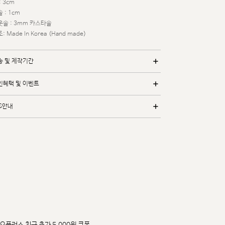
: 3cm
 : 1cm
웃솔 : 3mm 카스타솔
: Made In Korea (Hand made)
송 및 제작기간
인혜택 및 이벤트
/S안내