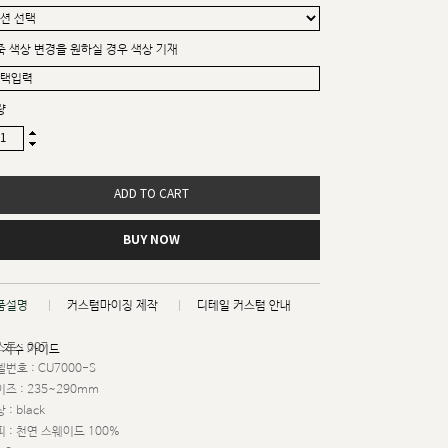
죽 색상 변경을 원하실 경우 색상 기재
량
ADD TO CART
BUY NOW
품설명
커스텀마이징 제작
디테일 커스텀 안내
트 : 007
치수 가이드
번호 : CU7000-S
즈 : 235~290mm
 : black
 : 천연 스웨이드 100%