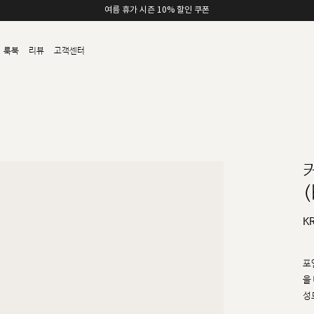
여름 휴가 시즌 10% 할인 쿠폰
룩북
리뷰
고객센터
(
K
포
을
성