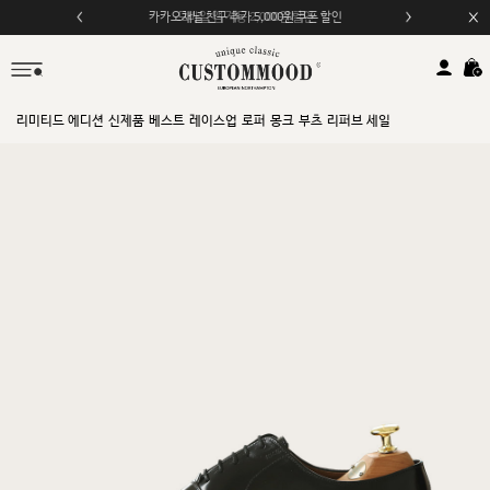
모바일 앱 자동 2,000원 할인
리미티드 에디션
신제품
베스트
레이스업
로퍼
몽크
부츠
리퍼브 세일