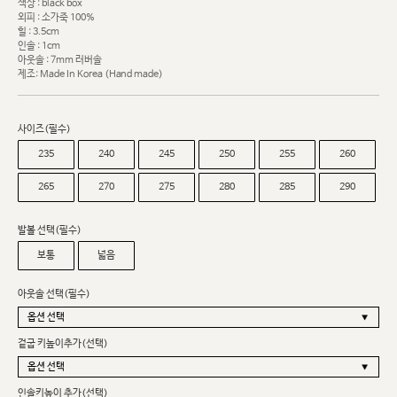
색상 : black box
외피 : 소가죽 100%
힐 : 3.5cm
인솔 : 1cm
아웃솔 : 7mm 러버솔
제조: Made In Korea (Hand made)
사이즈(필수)
235
240
245
250
255
260
265
270
275
280
285
290
발볼 선택(필수)
보통
넓음
아웃솔 선택(필수)
겉굽 키높이추가(선택)
인솔키높이 추가(선택)