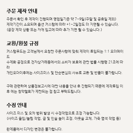
주문 제작 안내
주문서 확인 후 제작이 진행되며 영업일기준 약 7~9일(주말 및 공휴일 제외)
제작기간이 소요되며 옵션 커스텀에 따라 +1~2일정도 더 지연될 수 있습니다.
(공장 제작 상황 또는 자재 입고에 따라 추가 지연 될 수 있습니다.)
교환/환불 규정
커스텀무드는 고객님께서 요청한 주문사항에 맞춰 제작이 투입되는 1:1 오더메이
드
수제화 공정으로 전자상거래등에서의 소비자 보호에 관한 법률 시행령 21조에 따
라
개인오더이후에는 사이즈미스 및 단순변심의 사유로 교환 및 반품이 불가합니다.
구매 관련하여 상품정보고시에 대한 내용을 안내 후 진행되기 때문에 제작투입 이
후 에는 청약철회가 제한되는 점 참고 부탁드립니다.
수정 안내
사이즈 미스 및 오차 범위 발생 시 수정작업으로 조정 가능합니다.
(사이즈 줄임/늘림 작업, 굽 및 인솔 높이 조정, 아웃솔 교체, 가죽 염색 작업 등)
완제품에서 디자인 변경은 불가합니다.