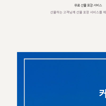
무료 선물 포장 서비스
선물하는 고객님께 선물 포장 서비스를 제