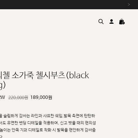
›
리첼 소가죽 첼시부츠(black
g)
여름을 위한 특별한 혜택, 10% 
원부자재 상승에 따른 가격 조
RW
189,000
원
220,000원
설 연휴 배송 안내 및 쿠폰 혜택
추석 연휴 최대 10% 할인 쿠
을 슬림하게 감싸는 라인과 샤프한 쉐입,발목 측면에 탄탄하
서도 유연한 밴딩 디테일을 적용하여,
신고 벗을 때의 편의성
 높이는 안쪽 지퍼 디테일로 착화 시 발목을 편안하게 감싸줍
다.