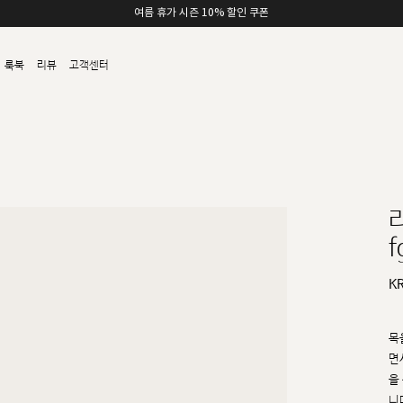
여름 휴가 시즌 10% 할인 쿠폰
룩북
리뷰
고객센터
f
K
목
면
을
니