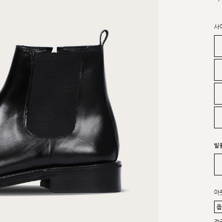
사
발
아