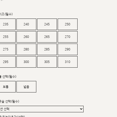
커스텀무드
카카오톡 24시간 문의
이즈(필수)
235
240
245
250
255
260
265
270
275
280
285
290
295
300
305
310
볼 선택(필수)
보통
넓음
웃솔 선택(필수)
sat,sun,holiday off