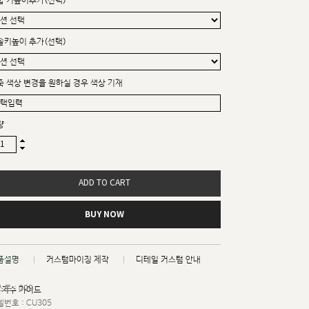
굽 키높이추가(선택)
솔키높이 추가(선택)
죽 색상 변경을 원하실 경우 색상 기재
량
ADD TO CART
BUY NOW
품설명
커스텀마이징 제작
디테일 커스텀 안내
트 : 009
치수 가이드
번호 : CU305