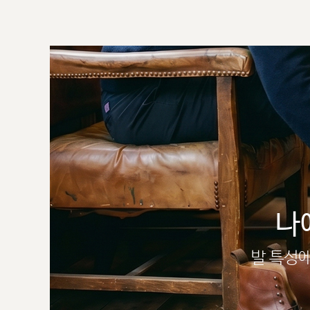
나
발 특성에