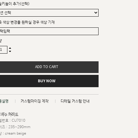
솔키높이 추가(선택)
죽 색상 변경을 원하실 경우 색상 기재
량
ADD TO CART
BUY NOW
품설명
커스텀마이징 제작
디테일 커스텀 안내
트 : 007
치수 가이드
번호 : CU7010
즈 : 235~290mm
 : cream beige