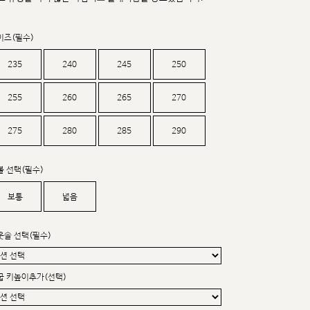
커스텀무드
카카오톡 24시간 문의
이즈(필수)
235
240
245
250
255
260
265
270
275
280
285
290
볼 선택(필수)
보통
넓음
웃솔 선택(필수)
굽 키높이추가(선택)
sat,sun,holiday off