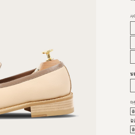
사
발
아
겉