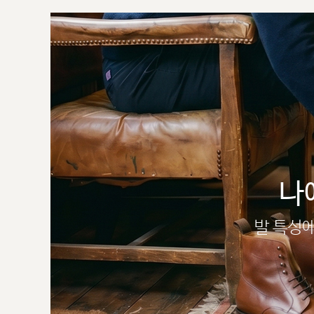
나
발 특성에