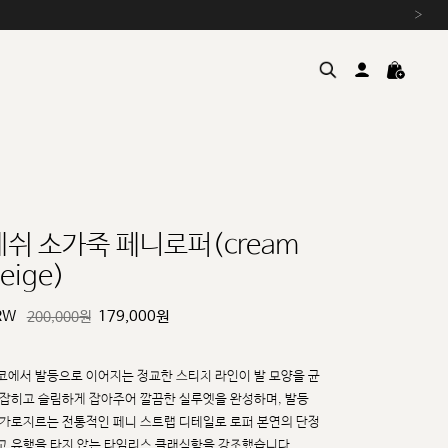
›
에쉬 소가죽 페니로퍼(cream
eige)
여름을 위한 특별한 혜택, 10% 
원부자재 상승에 따른 가격 조
RW
179,000
원
200,000원
설 연휴 배송 안내 및 쿠폰 혜택
추석 연휴 최대 10% 할인 쿠
코에서 발등으로 이어지는 정교한 스티치 라인이 발 모양을 균
 잡히고 슬림하게 잡아주어 깔끔한
실루엣을 완성하며, 발등
 가로지르는 전통적인 페니 스트랩 디테일로 로퍼 본연의 단정
고 유행을
타지 않는 타임리스 클래식함을 강조했습니다.