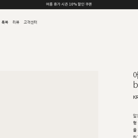
여름 휴가 시즌 10% 할인 쿠폰
룩북
리뷰
고객센터
b
K
앞
형
을
하