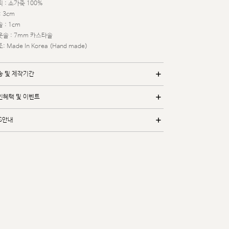
 : 소가죽 100%
: 3cm
 : 1cm
웃솔 : 7mm 카스타솔
: Made In Korea (Hand made)
송 및 제작기간
인혜택 및 이벤트
/S안내