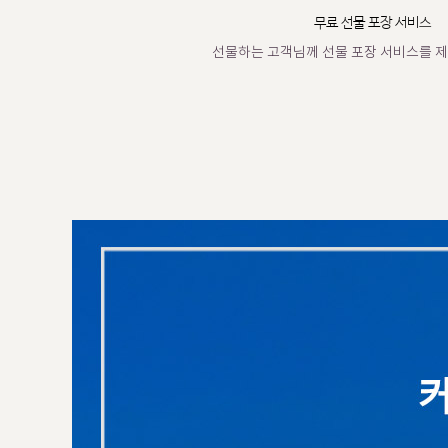
무료 선물 포장 서비스
선물하는 고객님께 선물 포장 서비스를 제