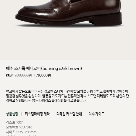
에쉬 소가죽 페니로퍼(bunning dark brown)
200,000원
179,000
원
KRW
앞코에서 발등으로 이어지는 정교한 스티치 라인이 발 모양을 균형 잡히고 슬림하게 잡아주어
깔끔한
실루엣을 완성하며, 발등을 가로지르는 전통적인 페니 스트랩 디테일로 로퍼 본연의 단
정하고 유행을
타지 않는 타임리스 클래식함을 강조했습니다.
상품설명
커스텀마이징 제작
디테일 커스텀 안내
치수 가이드
라스트 : 007
모델번호 : CU7010
사이즈 : 235~290mm