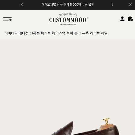
카카오채널 친구 추가 5,000원 쿠폰 할인
모바일 앱 자동 2,000원 할인
리미티드 에디션
신제품
베스트
레이스업
로퍼
몽크
부츠
리퍼브 세일