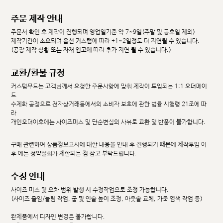
주문 제작 안내
주문서 확인 후 제작이 진행되며 영업일기준 약 7~9일(주말 및 공휴일 제외)
제작기간이 소요되며 옵션 커스텀에 따라 +1~2일정도 더 지연될 수 있습니다.
(공장 제작 상황 또는 자재 입고에 따라 추가 지연 될 수 있습니다.)
교환/환불 규정
커스텀무드는 고객님께서 요청한 주문사항에 맞춰 제작이 투입되는 1:1 오더메이
드
수제화 공정으로 전자상거래등에서의 소비자 보호에 관한 법률 시행령 21조에 따
라
개인오더이후에는 사이즈미스 및 단순변심의 사유로 교환 및 반품이 불가합니다.
구매 관련하여 상품정보고시에 대한 내용을 안내 후 진행되기 때문에 제작투입 이
후 에는 청약철회가 제한되는 점 참고 부탁드립니다.
수정 안내
사이즈 미스 및 오차 범위 발생 시 수정작업으로 조정 가능합니다.
(사이즈 줄임/늘림 작업, 굽 및 인솔 높이 조정, 아웃솔 교체, 가죽 염색 작업 등)
완제품에서 디자인 변경은 불가합니다.