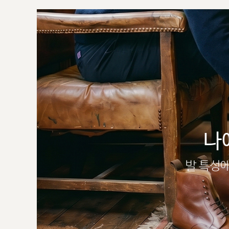
나
발 특성에