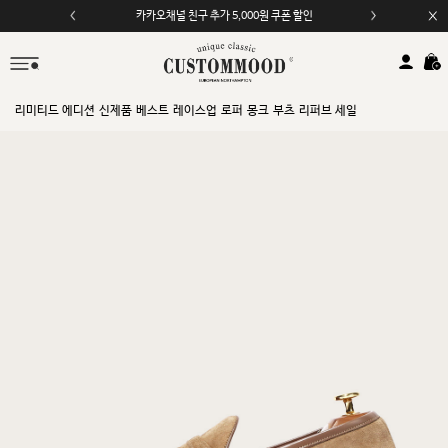
카카오채널 친구 추가 5,000원 쿠폰 할인
모바일 앱 자동 2,000원 할인
리미티드 에디션
신제품
베스트
레이스업
로퍼
몽크
부츠
리퍼브 세일