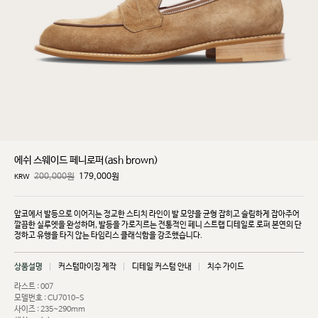
에쉬 스웨이드 페니로퍼(ash brown)
200,000원
179,000
원
KRW
앞코에서 발등으로 이어지는 정교한 스티치 라인이 발 모양을 균형 잡히고 슬림하게 잡아주어
깔끔한
실루엣을 완성하며, 발등을 가로지르는 전통적인 페니 스트랩 디테일로 로퍼 본연의 단
정하고 유행을
타지 않는 타임리스 클래식함을 강조했습니다.
상품설명
커스텀마이징 제작
디테일 커스텀 안내
치수 가이드
라스트 : 007
모델번호 : CU7010-S
사이즈 : 235~290mm