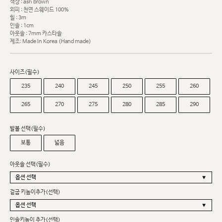
색상 : ash brown
외피 : 천연 스웨이드 100%
힐 : 3m
인솔 : 1cm
아웃솔 : 7mm 카스타솔
제조: Made In Korea (Hand made)
사이즈(필수)
235
240
245
250
255
260
265
270
275
280
285
290
발볼 선택(필수)
보통
넓음
아웃솔 선택(필수)
겉굽 키높이추가(선택)
인솔키높이 추가(선택)