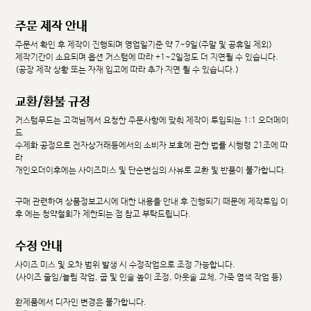
주문 제작 안내
주문서 확인 후 제작이 진행되며 영업일기준 약 7~9일(주말 및 공휴일 제외)
제작기간이 소요되며 옵션 커스텀에 따라 +1~2일정도 더 지연될 수 있습니다.
(공장 제작 상황 또는 자재 입고에 따라 추가 지연 될 수 있습니다.)
교환/환불 규정
커스텀무드는 고객님께서 요청한 주문사항에 맞춰 제작이 투입되는 1:1 오더메이
드
수제화 공정으로 전자상거래등에서의 소비자 보호에 관한 법률 시행령 21조에 따
라
개인오더이후에는 사이즈미스 및 단순변심의 사유로 교환 및 반품이 불가합니다.
구매 관련하여 상품정보고시에 대한 내용을 안내 후 진행되기 때문에 제작투입 이
후 에는 청약철회가 제한되는 점 참고 부탁드립니다.
수정 안내
사이즈 미스 및 오차 범위 발생 시 수정작업으로 조정 가능합니다.
(사이즈 줄임/늘림 작업, 굽 및 인솔 높이 조정, 아웃솔 교체, 가죽 염색 작업 등)
완제품에서 디자인 변경은 불가합니다.