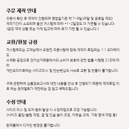
주문 제작 안내
주문서 확인 후 제작이 진행되며 영업일기준 약 7~9일(주말 및 공휴일 제외)
제작기간이 소요되며 옵션 커스텀에 따라 +1~2일정도 더 지연될 수 있습니다.
(공장 제작 상황 또는 자재 입고에 따라 추가 지연 될 수 있습니다.)
교환/환불 규정
커스텀무드는 고객님께서 요청한 주문사항에 맞춰 제작이 투입되는 1:1 오더메이
드
수제화 공정으로 전자상거래등에서의 소비자 보호에 관한 법률 시행령 21조에 따
라
개인오더이후에는 사이즈미스 및 단순변심의 사유로 교환 및 반품이 불가합니다.
구매 관련하여 상품정보고시에 대한 내용을 안내 후 진행되기 때문에 제작투입 이
후 에는 청약철회가 제한되는 점 참고 부탁드립니다.
수정 안내
사이즈 미스 및 오차 범위 발생 시 수정작업으로 조정 가능합니다.
(사이즈 줄임/늘림 작업, 굽 및 인솔 높이 조정, 아웃솔 교체, 가죽 염색 작업 등)
완제품에서 디자인 변경은 불가합니다.