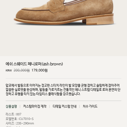
에쉬 스웨이드 페니로퍼(ash brown)
200,000원
179,000
원
KRW
앞코에서 발등으로 이어지는 정교한 스티치 라인이 발 모양을 균형 잡히고 슬림하게 잡아주어
깔끔한
실루엣을 완성하며, 발등을 가로지르는 전통적인 페니 스트랩 디테일로 로퍼 본연의 단
정하고 유행을
타지 않는 타임리스 클래식함을 강조했습니다.
상품설명
커스텀마이징 제작
디테일 커스텀 안내
치수 가이드
라스트 : 007
모델번호 : CU7010-S
사이즈 : 235~290mm