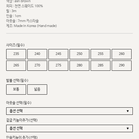
색상 : ash brown
외피 : 천연 스웨이드 100%
힐 : 3m
인솔 : 1cm
아웃솔 : 7mm 카스타솔
제조: Made In Korea (Hand made)
사이즈(필수)
235
240
245
250
255
260
265
270
275
280
285
290
발볼 선택(필수)
보통
넓음
아웃솔 선택(필수)
겉굽 키높이추가(선택)
인솔키높이 추가(선택)