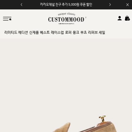
모바일 앱 자동 2,000원 할인
리미티드 에디션
신제품
베스트
레이스업
로퍼
몽크
부츠
리퍼브 세일