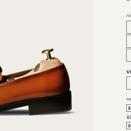
사
발
아
겉