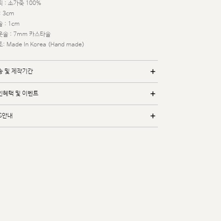
 : 소가죽 100%
: 3cm
 : 1cm
웃솔 : 7mm 카스타솔
: Made In Korea (Hand made)
송 및 제작기간
인혜택 및 이벤트
/S안내