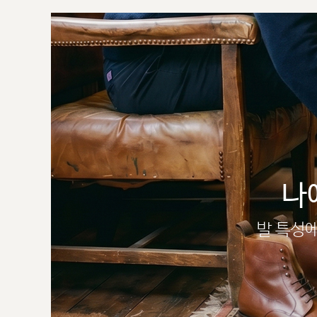
나
발 특성에