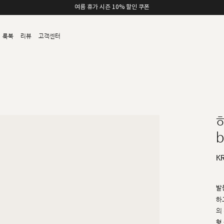
여름 휴가 시즌 10% 할인 쿠폰
룩북
리뷰
고객센터
b
K
발
하
의
형