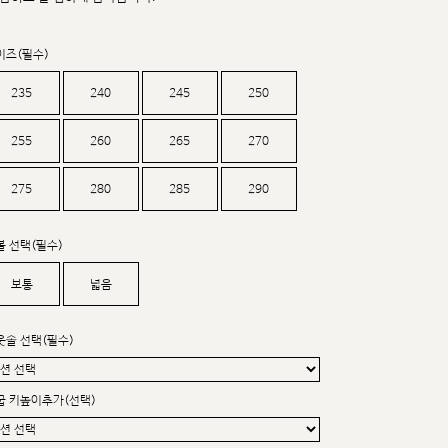
커스텀무드
카카오톡 24시간 문의
이즈(필수)
235
240
245
250
255
260
265
270
275
280
285
290
볼 선택(필수)
보통
넓음
웃솔 선택(필수)
굽 키높이추가(선택)
sat,sun,holiday off