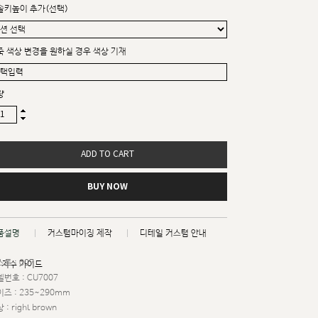
솔키높이 추가(선택)
죽 색상 변경을 원하실 경우 색상 기재
량
ADD TO CART
BUY NOW
품설명
커스텀마이징 제작
디테일 커스텀 안내
트 : 007
치수 가이드
번호 : CU7007
즈 : 235~290mm
 : right brown