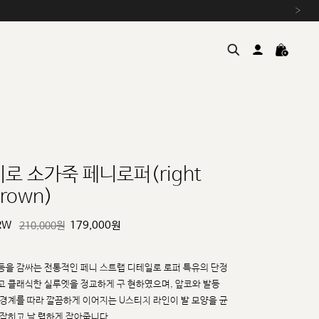
›
히로 소가죽 페니로퍼(right
rown)
여름을 위한 특별한 혜택, 10% 
원부자재 상승에 따른 가격 조
RW
179,000
원
210,000원
설 연휴 배송 안내 및 쿠폰 혜택
추석 연휴 최대 10% 할인 쿠
등을 감싸는 전통적인 페니 스트랩 디테일로 로퍼 특유의 단정
고 클래식한 실루엣을 정교하게 구
현하였으며, 앞코와 발등
 경계를 따라 깔끔하게 이어지는 U스티치 라인이 발 모양을 균
 잡히고 날
렵하게 잡아줍니다.