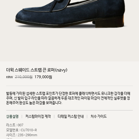
더윅 스웨이드 스트랩 끈 로퍼(navy)
210,000원
179,000
원
KRW
발등에 가미된 섬세한 스트랩 포인트가 단정한 로퍼에 클래식하면서도 유니크한 감각을 더해
주며, 신
발의 입구 라인을 따라 깔끔하게 두른 대조적인 파이핑 마감이 전체적인 실루엣을 정
돈해주어 완성도
높은 마감을 보여줍니다.
상품설명
커스텀마이징 제작
디테일 커스텀 안내
치수 가이드
라스트 : 007
모델번호 : CU7010-R
사이즈 : 235~290mm