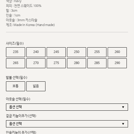
색상 : navy
외피 : 천연 스웨이드 100%
힐 : 3cm
인솔 : 1cm
아웃솔 : 3mm 카스타솔
제조: Made In Korea (Hand made)
사이즈(필수)
235
240
245
250
255
260
265
270
275
280
285
290
발볼 선택(필수)
보통
넓음
아웃솔 선택(필수)
겉굽 키높이추가(선택)
인솔키높이 추가(선택)