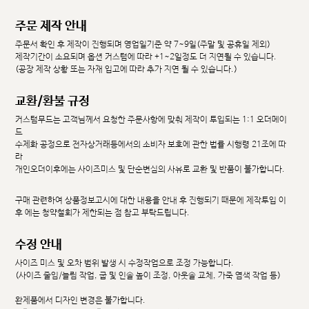
주문 제작 안내
주문서 확인 후 제작이 진행되며 영업일기준 약 7~9일(주말 및 공휴일 제외)
제작기간이 소요되며 옵션 커스텀에 따라 +1~2일정도 더 지연될 수 있습니다.
(공장 제작 상황 또는 자재 입고에 따라 추가 지연 될 수 있습니다.)
교환/환불 규정
커스텀무드는 고객님께서 요청한 주문사항에 맞춰 제작이 투입되는 1:1 오더메이
드
수제화 공정으로 전자상거래등에서의 소비자 보호에 관한 법률 시행령 21조에 따
라
개인오더이후에는 사이즈미스 및 단순변심의 사유로 교환 및 반품이 불가합니다.
구매 관련하여 상품정보고시에 대한 내용을 안내 후 진행되기 때문에 제작투입 이
후 에는 청약철회가 제한되는 점 참고 부탁드립니다.
수정 안내
사이즈 미스 및 오차 범위 발생 시 수정작업으로 조정 가능합니다.
(사이즈 줄임/늘림 작업, 굽 및 인솔 높이 조정, 아웃솔 교체, 가죽 염색 작업 등)
완제품에서 디자인 변경은 불가합니다.