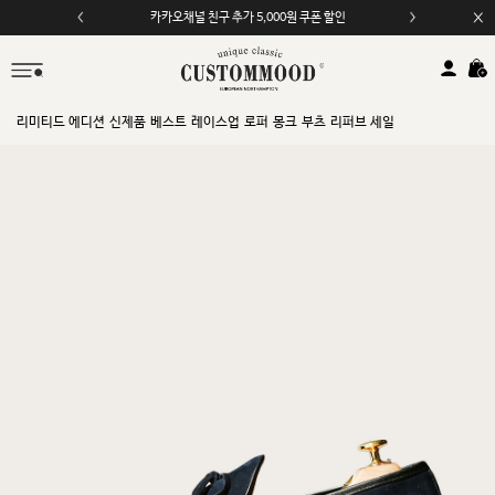
카카오채널 친구 추가 5,000원 쿠폰 할인
모바일 앱 자동 2,000원 할인
리미티드 에디션
신제품
베스트
레이스업
로퍼
몽크
부츠
리퍼브 세일