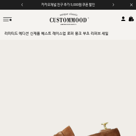
모바일 앱 자동 2,000원 할인
리미티드 에디션
신제품
베스트
레이스업
로퍼
몽크
부츠
리퍼브 세일