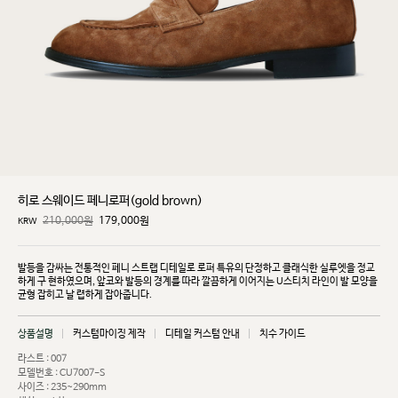
히로 스웨이드 페니로퍼(gold brown)
210,000원
179,000
원
KRW
발등을 감싸는 전통적인 페니 스트랩 디테일로 로퍼 특유의 단정하고 클래식한 실루엣을 정교
하게 구
현하였으며, 앞코와 발등의 경계를 따라 깔끔하게 이어지는 U스티치 라인이 발 모양을
균형 잡히고 날
렵하게 잡아줍니다.
상품설명
커스텀마이징 제작
디테일 커스텀 안내
치수 가이드
라스트 : 007
모델번호 : CU7007-S
사이즈 : 235~290mm