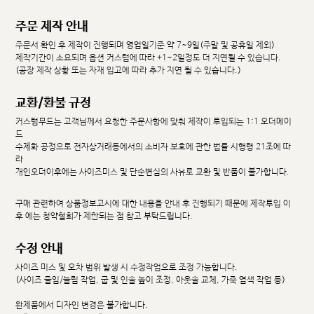
주문 제작 안내
주문서 확인 후 제작이 진행되며 영업일기준 약 7~9일(주말 및 공휴일 제외)
제작기간이 소요되며 옵션 커스텀에 따라 +1~2일정도 더 지연될 수 있습니다.
(공장 제작 상황 또는 자재 입고에 따라 추가 지연 될 수 있습니다.)
교환/환불 규정
커스텀무드는 고객님께서 요청한 주문사항에 맞춰 제작이 투입되는 1:1 오더메이
드
수제화 공정으로 전자상거래등에서의 소비자 보호에 관한 법률 시행령 21조에 따
라
개인오더이후에는 사이즈미스 및 단순변심의 사유로 교환 및 반품이 불가합니다.
구매 관련하여 상품정보고시에 대한 내용을 안내 후 진행되기 때문에 제작투입 이
후 에는 청약철회가 제한되는 점 참고 부탁드립니다.
수정 안내
사이즈 미스 및 오차 범위 발생 시 수정작업으로 조정 가능합니다.
(사이즈 줄임/늘림 작업, 굽 및 인솔 높이 조정, 아웃솔 교체, 가죽 염색 작업 등)
완제품에서 디자인 변경은 불가합니다.