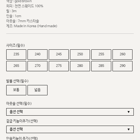
색상 : gold brown
외피 : 천연 스웨이드 100%
힐 : 3m
인솔 : 1cm
아웃솔 : 7mm 카스타솔
제조: Made In Korea (Hand made)
사이즈(필수)
235
240
245
250
255
260
265
270
275
280
285
290
발볼 선택(필수)
보통
넓음
아웃솔 선택(필수)
겉굽 키높이추가(선택)
인솔키높이 추가(선택)