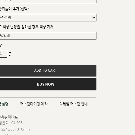
솔키높이 추가(선택)
죽 색상 변경을 원하실 경우 색상 기재
량
ADD TO CART
BUY NOW
품설명
커스텀마이징 제작
디테일 커스텀 안내
트 : 009
치수 가이드
번호 : CU305
즈 : 235~310mm