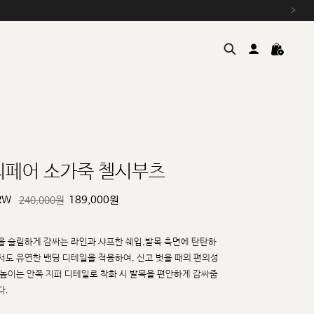
›
리페어 소가죽 첼시부츠
RW
189,000
원
240,000원
여름을 위한 특별한 혜택, 10% 
원부자재 상승에 따른 가격 조
설 연휴 배송 안내 및 쿠폰 혜택
을 슬림하게 감싸는 라인과 샤프한 쉐입,발목 측면에 탄탄하
추석 연휴 최대 10% 할인 쿠
서도 유연한 밴딩 디테일을 적용하여,
신고 벗을 때의 편의성
 높이는 안쪽 지퍼 디테일로 착화 시 발목을 편안하게 감싸줍
다.