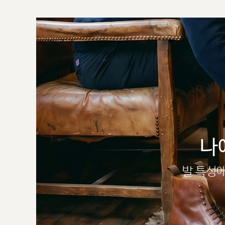
나
발 특성에