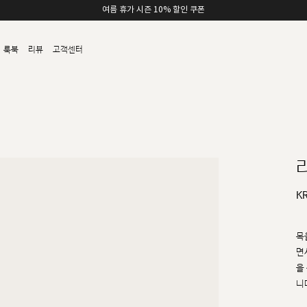
여름 휴가 시즌 10% 할인 쿠폰
룩북
리뷰
고객센터
K
목
면
을
니