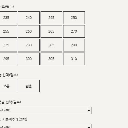
커스텀무드
이즈(필수)
카카오톡 24시간 문의
235
240
245
250
255
260
265
270
275
280
285
290
295
300
305
310
볼 선택(필수)
보통
넓음
웃솔 선택(필수)
굽 키높이추가(선택)
sat,sun,holiday off