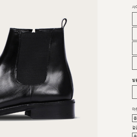
사
발
아
겉