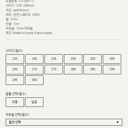
모델번호 : CU2061-S
사이즈 : 235~290mm
색상 : gold brown
외피 : 천연 스웨이드 100%
힐 : 3.5m
인솔 : 1cm
아웃솔 : 7mm 러버솔
제조: Made In Korea (Hand made)
사이즈(필수)
235
240
245
250
255
260
265
270
275
280
285
290
295
300
발볼 선택(필수)
보통
넓음
아웃솔 선택(필수)