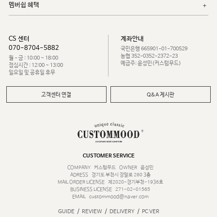
멤버쉽 혜택
CS 센터
계좌안내
070-8704-5882
국민은행 665901-01-700529
농협 352-0352-2372-23
월 - 금 : 10:00 ~ 18:00
예금주: 윤성민(커스텀무드)
점심시간 : 12:00 ~ 13:00
일요일 및 공휴일 휴무
고객센터 연결
Q&A 게시판
CUSTOMER SERVICE
COMPANY
커스텀무드
OWNER
윤성민
ADRESS
경기도 부천시 장말로 260 3층
MAIL ORDER LICENSE
제2020-경기부천-1936호
BUSINESS LICENSE
271-02-01565
EMAIL
custommood@naver.com
/
/
/
GUIDE
REVIEW
DELIVERY
PC VER