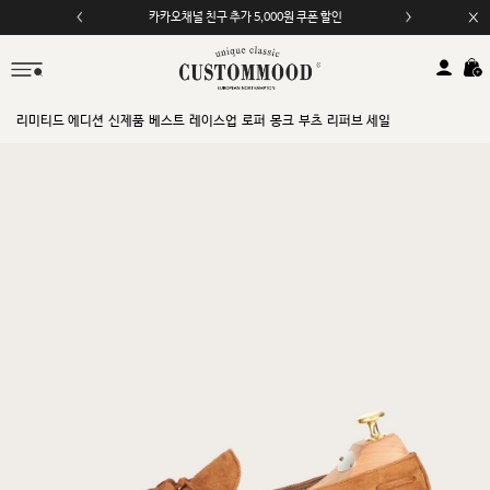
모바일 앱 자동 2,000원 할인
리미티드 에디션
신제품
베스트
레이스업
로퍼
몽크
부츠
리퍼브 세일