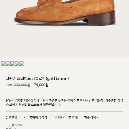
크림슨 스웨이드 테슬로퍼(gold brown)
230,000원
179,000
원
KRW
발등의 섬세한 태슬 장식과 더불어 측면을 두르는 레이스 루프 디자인을 적용해, 캐주얼한 감성
과 로퍼
의 단정함을 조화롭게 담아냈습니다.
상품설명
커스텀마이징 제작
디테일 커스텀 안내
치수 가이드
라스트 : 026