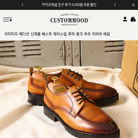
카카오채널 친구 추가 5,000원 쿠폰 할인
리미티드 에디션
신제품
베스트
레이스업
로퍼
몽크
부츠
리퍼브 세일