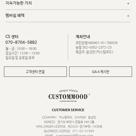
지속가능한 가치
멤버쉽 혜택
CS 센터
계좌안내
070-8704-5882
국민은행 665901-01-700529
농협 352-0352-2372-23
월 - 금 : 10:00 ~ 18:00
예금주: 윤성민(커스텀무드)
점심시간 : 12:00 ~ 13:00
일요일 및 공휴일 휴무
고객센터 연결
Q&A 게시판
CUSTOMER SERVICE
COMPANY
커스텀무드
OWNER
윤성민
ADRESS
경기도 부천시 장말로 260 3층
MAIL ORDER LICENSE
제2020-경기부천-1936호
BUSINESS LICENSE
271-02-01565
EMAIL
custommood@naver.com