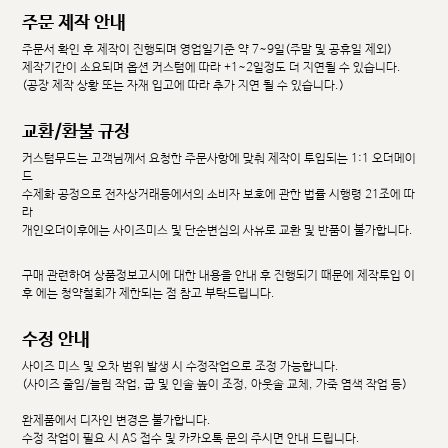
주문 제작 안내
주문서 확인 후 제작이 진행되며 영업일기준 약 7~9일(주말 및 공휴일 제외)
제작기간이 소요되며 옵션 커스텀에 따라 +1~2일정도 더 지연될 수 있습니다.
(공장 제작 상황 또는 자재 입고에 따라 추가 지연 될 수 있습니다.)
교환/환불 규정
커스텀무드는 고객님께서 요청한 주문사항에 맞춰 제작이 투입되는 1:1 오더메이
드
수제화 공정으로 전자상거래등에서의 소비자 보호에 관한 법률 시행령 21조에 따
라
개인오더이후에는 사이즈미스 및 단순변심의 사유로 교환 및 반품이 불가합니다.
구매 관련하여 상품정보고시에 대한 내용을 안내 후 진행되기 때문에 제작투입 이
후 에는 청약철회가 제한되는 점 참고 부탁드립니다.
수정 안내
사이즈 미스 및 오차 범위 발생 시 수정작업으로 조정 가능합니다.
(사이즈 줄임/늘림 작업, 굽 및 인솔 높이 조정, 아웃솔 교체, 가죽 염색 작업 등)
완제품에서 디자인 변경은 불가합니다.
수정 작업이 필요 시 AS 접수 및 카카오톡 문의 주시면 안내 드립니다.