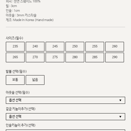
외피 : 천연 스웨이드 100%
힐 : 3cm
인솔 : 1cm
아웃솔 : 3mm 카스타솔
제조: Made In Korea (Hand made)
사이즈(필수)
235
240
245
250
255
260
265
270
275
280
285
290
발볼 선택(필수)
보통
넓음
아웃솔 선택(필수)
겉굽 키높이추가(선택)
인솔키높이 추가(선택)