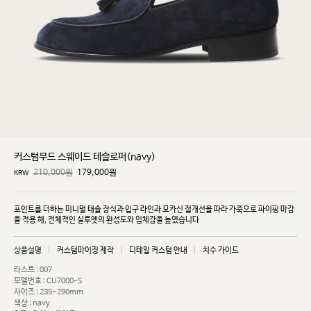
커스텀무드 스웨이드 테슬로퍼(navy)
210,000원
179,000
원
KRW
포인트를 더하는 미니멀 태슬 장식과 입구 라인과 모카신 절개선을 따라 가죽으로 파이핑 마감
을 적용
해, 전체적인 실루엣의 완성도와 입체감을 높였습니다
상품설명
커스텀마이징 제작
디테일 커스텀 안내
치수 가이드
라스트 : 007
모델번호 : CU7000-S
사이즈 : 235~290mm
색상 : navy