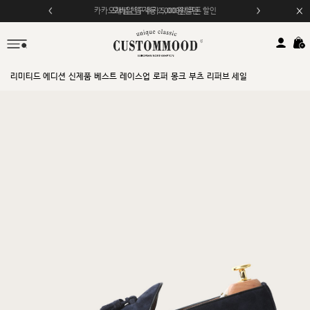
모바일 앱 자동 2,000원 할인
리미티드 에디션
신제품
베스트
레이스업
로퍼
몽크
부츠
리퍼브 세일