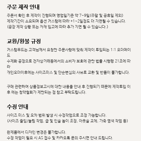
주문 제작 안내
주문서 확인 후 제작이 진행되며 영업일기준 약 7~9일(주말 및 공휴일 제외)
제작기간이 소요되며 옵션 커스텀에 따라 +1~2일정도 더 지연될 수 있습니다.
(공장 제작 상황 또는 자재 입고에 따라 추가 지연 될 수 있습니다.)
교환/환불 규정
커스텀무드는 고객님께서 요청한 주문사항에 맞춰 제작이 투입되는 1:1 오더메이
드
수제화 공정으로 전자상거래등에서의 소비자 보호에 관한 법률 시행령 21조에 따
라
개인오더이후에는 사이즈미스 및 단순변심의 사유로 교환 및 반품이 불가합니다.
구매 관련하여 상품정보고시에 대한 내용을 안내 후 진행되기 때문에 제작투입 이
후 에는 청약철회가 제한되는 점 참고 부탁드립니다.
수정 안내
사이즈 미스 및 오차 범위 발생 시 수정작업으로 조정 가능합니다.
(사이즈 줄임/늘림 작업, 굽 및 인솔 높이 조정, 아웃솔 교체, 가죽 염색 작업 등)
완제품에서 디자인 변경은 불가합니다.
수정 작업이 필요 시 AS 접수 및 카카오톡 문의 주시면 안내 드립니다.