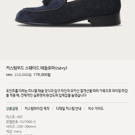
커스텀무드 스웨이드 테슬로퍼(navy)
210,000원
179,000
원
KRW
포인트를 더하는 미니멀 태슬 장식과 입구 라인과 모카신 절개선을 따라 가죽으로 파이핑 마감
을 적용
해, 전체적인 실루엣의 완성도와 입체감을 높였습니다
상품설명
커스텀마이징 제작
디테일 커스텀 안내
치수 가이드
라스트 : 007
모델번호 : CU7000-S
사이즈 : 235~290mm
색상 : navy