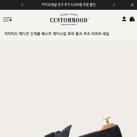
카카오채널 친구 추가 5,000원 쿠폰 할인
모바일 앱 자동 2,000원 할인
리미티드 에디션
신제품
베스트
레이스업
로퍼
몽크
부츠
리퍼브 세일