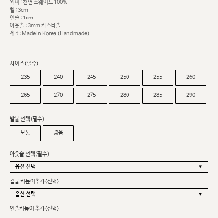
외피 : 천연 스웨이드 100%
힐 : 3cm
인솔 : 1cm
아웃솔 : 3mm 카스타솔
제조: Made In Korea (Hand made)
사이즈(필수)
235
240
245
250
255
260
265
270
275
280
285
290
발볼 선택(필수)
보통
넓음
아웃솔 선택(필수)
겉굽 키높이추가(선택)
인솔키높이 추가(선택)