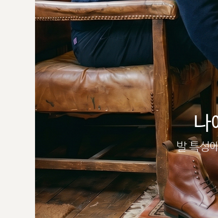
나
발 특성에