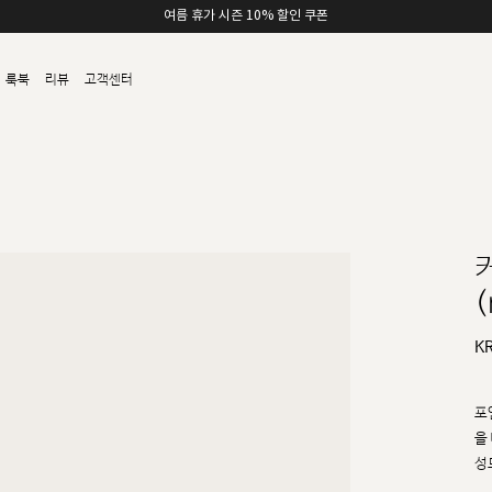
여름 휴가 시즌 10% 할인 쿠폰
룩북
리뷰
고객센터
(
K
포
을
성