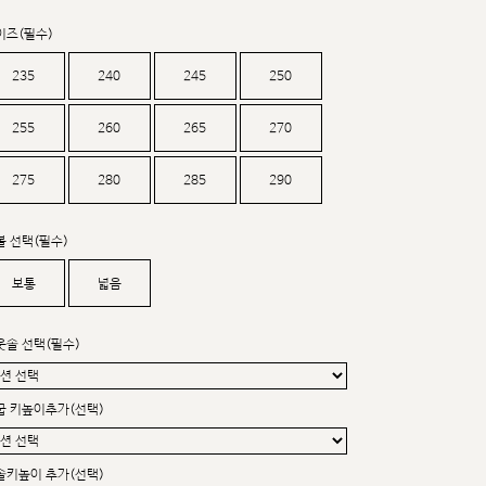
커스텀무드
카카오톡 24시간 문의
이즈(필수)
235
240
245
250
255
260
265
270
275
280
285
290
볼 선택(필수)
보통
넓음
웃솔 선택(필수)
굽 키높이추가(선택)
sat,sun,holiday off
솔키높이 추가(선택)