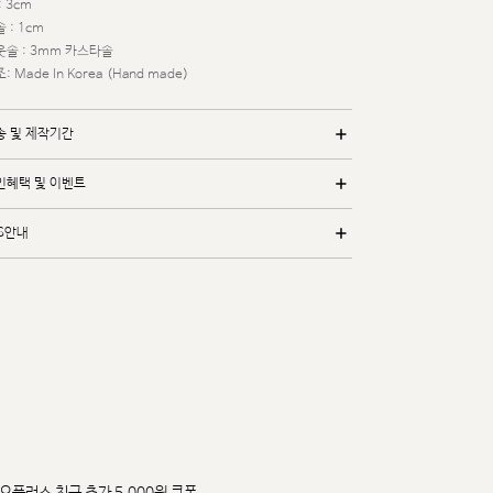
: 3cm
 : 1cm
웃솔 : 3mm 카스타솔
: Made In Korea (Hand made)
송 및 제작기간
인혜택 및 이벤트
/S안내