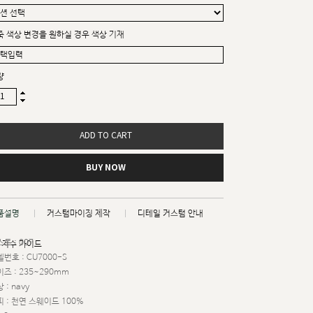
죽 색상 변경을 원하실 경우 색상 기재
량
ADD TO CART
BUY NOW
품설명
커스텀마이징 제작
디테일 커스텀 안내
트 : 007
치수 가이드
번호 : CU7000-S
즈 : 235~290mm
 : navy
 : 천연 스웨이드 100%