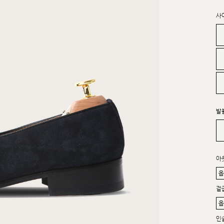
사
발
아
겉
인