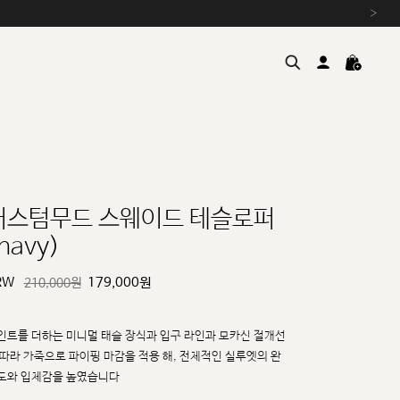
›
커스텀무드 스웨이드 테슬로퍼
navy)
여름을 위한 특별한 혜택, 10% 
원부자재 상승에 따른 가격 조
RW
179,000
원
210,000원
설 연휴 배송 안내 및 쿠폰 혜택
추석 연휴 최대 10% 할인 쿠
인트를 더하는 미니멀 태슬 장식과 입구 라인과 모카신 절개선
 따라 가죽으로 파이핑 마감을 적용
해, 전체적인 실루엣의 완
도와 입체감을 높였습니다