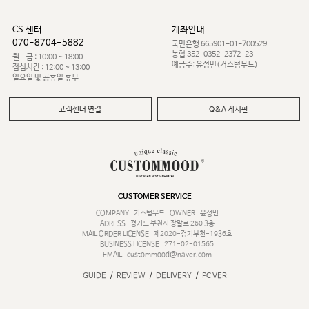
CS 센터
계좌안내
070-8704-5882
국민은행 665901-01-700529
농협 352-0352-2372-23
월 - 금 : 10:00 ~ 18:00
예금주: 윤성민(커스텀무드)
점심시간 : 12:00 ~ 13:00
일요일 및 공휴일 휴무
고객센터 연결
Q&A 게시판
CUSTOMER SERVICE
COMPANY
커스텀무드
OWNER
윤성민
ADRESS
경기도 부천시 장말로 260 3층
MAIL ORDER LICENSE
제2020-경기부천-1936호
BUSINESS LICENSE
271-02-01565
EMAIL
custommood@naver.com
/
/
/
GUIDE
REVIEW
DELIVERY
PC VER