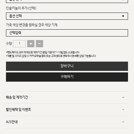
인솔키높이 추가(선택)
가죽 색상 변경을 원하실 경우 색상 기재
수량
*핸드메이드 오더 제작으로 제작기간 평일 기준 약 7~10일정도 소요됩니다.
*제품 및 사이즈 상담 시 카카오채널 문의 또는 고객센터로 연락주시면 빠른 상담 가능합니다.
장바구니
구매하기
배송 및 제작기간
할인혜택 및 이벤트
A/S안내