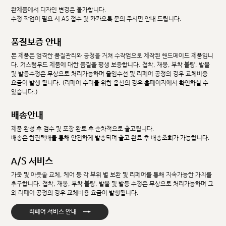
완제품에서 디자인 변경은 불가합니다.
수정 작업이 필요 시 AS 접수 및 카카오톡 문의 주시면 안내 드립니다.
품질보증 안내
본 제품은 엄격한 품질관리와 공정을 거쳐 수작업으로 제작된 핸드메이드 제품입니
다. 커스텀무드 제품에 대한 품질을 평생 보증합니다. 접착, 재봉, 부착 불량, 발볼
및 발등수정은 무상으로 처리가능하며 줄임수선 및 리페어 공정의 경우 교체비용
요금이 발생 됩니다. (리페어 수리를 위한 옵션의 경우 홈페이지에서 확인하실 수
있습니다.)
배송안내
제품 완성 후 검수 및 포장 완료 후 순차적으로 출고됩니다.
배송은 한진택배를 통해 안전하게 발송되며 출고 완료 후 배송조회가 가능합니다.
A/S 서비스
가죽 및 아웃솔 교체, 케어 등 각 부위 별 보완 및 리페어를 통해 지속가능한 가치를
추구합니다. 접착, 재봉, 부착 불량, 발볼 및 발등 수정은 무상으로 처리가능하며 그
외 리페어 공정의 경우 교체비용 요금이 발생됩니다.
→
리페어 서비스 안내