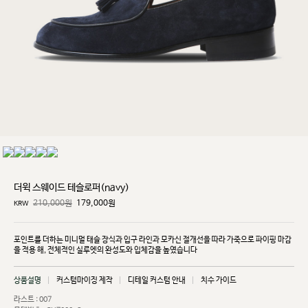
더윅 스웨이드 테슬로퍼(navy)
210,000원
179,000
원
KRW
포인트를 더하는 미니멀 태슬 장식과 입구 라인과 모카신 절개선을 따라 가죽으로 파이핑 마감
을 적용
해, 전체적인 실루엣의 완성도와 입체감을 높였습니다
상품설명
커스텀마이징 제작
디테일 커스텀 안내
치수 가이드
라스트 : 007