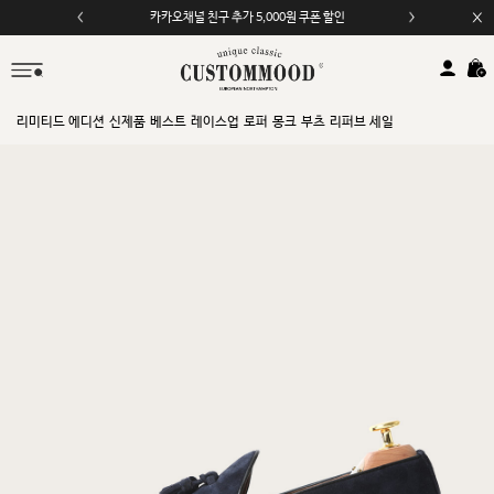
모바일 앱 자동 2,000원 할인
리미티드 에디션
신제품
베스트
레이스업
로퍼
몽크
부츠
리퍼브 세일