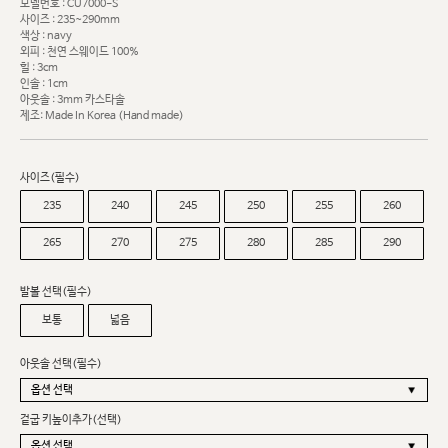
모델번호 : CU7000-S
사이즈 : 235~290mm
색상 : navy
외피 : 천연 스웨이드 100%
힐 : 3cm
인솔 : 1cm
아웃솔 : 3mm 카스타솔
제조: Made In Korea (Hand made)
사이즈(필수)
235
240
245
250
255
260
265
270
275
280
285
290
발볼 선택(필수)
보통
넓음
아웃솔 선택(필수)
겉굽 키높이추가(선택)