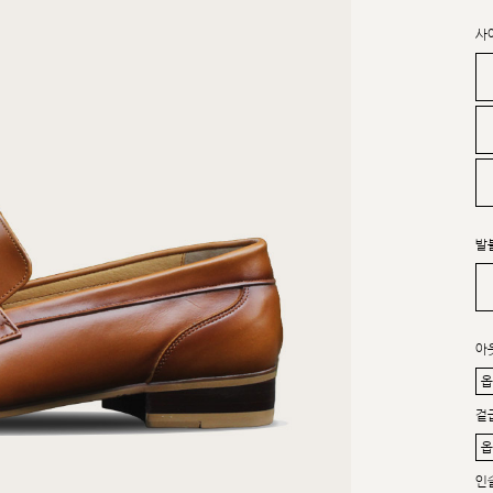
사
발
아
겉
인