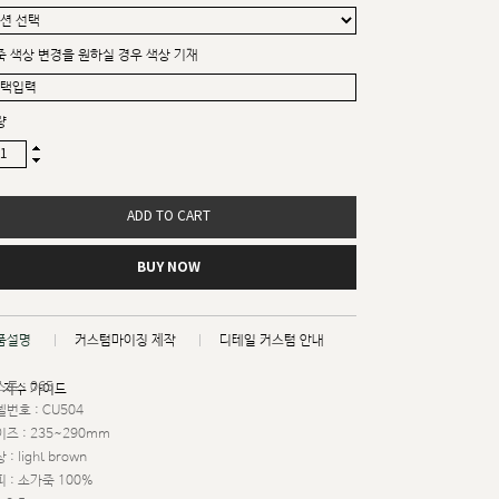
죽 색상 변경을 원하실 경우 색상 기재
량
ADD TO CART
BUY NOW
품설명
커스텀마이징 제작
디테일 커스텀 안내
트 : 065
치수 가이드
번호 : CU504
즈 : 235~290mm
 : light brown
 : 소가죽 100%