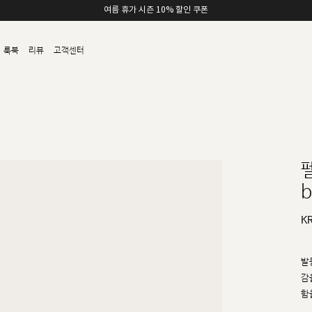
여름 휴가 시즌 10% 할인 쿠폰
룩북
리뷰
고객센터
b
K
발
감
함