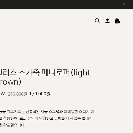
›
펠리스 소가죽 페니로퍼(light
rown)
여름을 위한 특별한 혜택, 10% 
원부자재 상승에 따른 가격 조
RW
179,000
원
210,000원
설 연휴 배송 안내 및 쿠폰 혜택
추석 연휴 최대 10% 할인 쿠
등을 가로지르는 전통적인 새들 스트랩과 디테일한 스티치 마
을 적용하여, 로퍼 본연의 단정하고
유행을 타지 않는 클래식
을 강조했습니다.