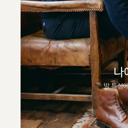
나
발 특성에