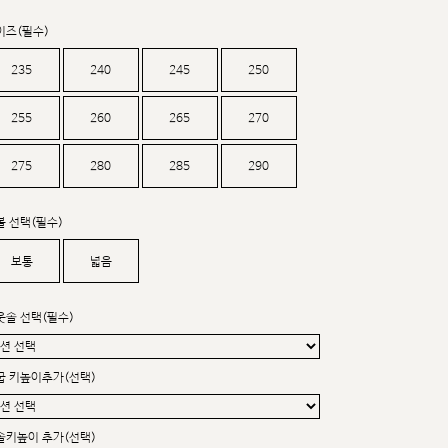
커스텀무드
카카오톡 24시간 문의
이즈(필수)
235
240
245
250
255
260
265
270
275
280
285
290
볼 선택(필수)
보통
넓음
웃솔 선택(필수)
굽 키높이추가(선택)
sat,sun,holiday off
솔키높이 추가(선택)