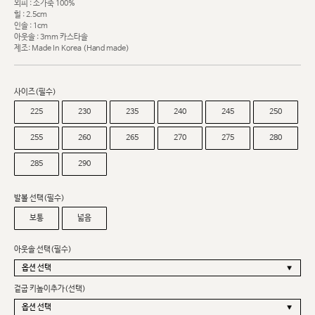
외피 : 소가죽 100%
힐 : 2.5cm
인솔 : 1cm
아웃솔 : 3mm 카스타솔
제조: Made In Korea (Hand made)
사이즈(필수)
225
230
235
240
245
250
255
260
265
270
275
280
285
290
발볼 선택(필수)
보통
넓음
아웃솔 선택(필수)
겉굽 키높이추가(선택)