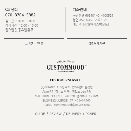
CS 센터
계좌안내
070-8704-5882
국민은행 665901-01-700529
농협 352-0352-2372-23
월 - 금 : 10:00 ~ 18:00
예금주: 윤성민(커스텀무드)
점심시간 : 12:00 ~ 13:00
일요일 및 공휴일 휴무
고객센터 연결
Q&A 게시판
CUSTOMER SERVICE
COMPANY
커스텀무드
OWNER
윤성민
ADRESS
경기도 부천시 장말로 260 3층
MAIL ORDER LICENSE
제2020-경기부천-1936호
BUSINESS LICENSE
271-02-01565
EMAIL
custommood@naver.com
/
/
/
GUIDE
REVIEW
DELIVERY
PC VER