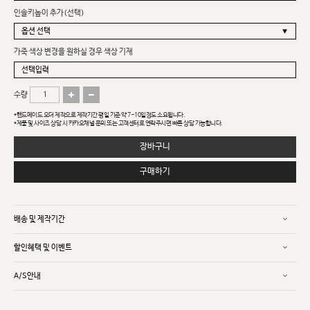
인솔키높이 추가(선택)
가죽 색상 변경을 원하실 경우 색상 기재
수량
*핸드메이드 오더 제작으로 제작기간 평일 기준 약 7~10일정도 소요됩니다.
*제품 및 사이즈 상담 시 카카오채널 문의 또는 고객센터로 연락주시면 빠른 상담 가능합니다.
장바구니
구매하기
배송 및 제작기간
할인혜택 및 이벤트
A/S안내