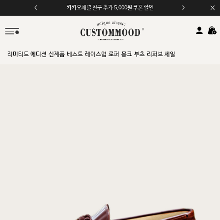
카카오채널 친구 추가 5,000원 쿠폰 할인
리미티드 에디션
신제품
베스트
레이스업
로퍼
몽크
부츠
리퍼브 세일