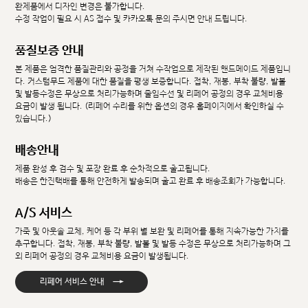
완제품에서 디자인 변경은 불가합니다.
수정 작업이 필요 시 AS 접수 및 카카오톡 문의 주시면 안내 드립니다.
품질보증 안내
본 제품은 엄격한 품질관리와 공정을 거쳐 수작업으로 제작된 핸드메이드 제품입니
다. 커스텀무드 제품에 대한 품질을 평생 보증합니다. 접착, 재봉, 부착 불량, 발볼
및 발등수정은 무상으로 처리가능하며 줄임수선 및 리페어 공정의 경우 교체비용
요금이 발생 됩니다. (리페어 수리를 위한 옵션의 경우 홈페이지에서 확인하실 수
있습니다.)
배송안내
제품 완성 후 검수 및 포장 완료 후 순차적으로 출고됩니다.
배송은 한진택배를 통해 안전하게 발송되며 출고 완료 후 배송조회가 가능합니다.
A/S 서비스
가죽 및 아웃솔 교체, 케어 등 각 부위 별 보완 및 리페어를 통해 지속가능한 가치를
추구합니다. 접착, 재봉, 부착 불량, 발볼 및 발등 수정은 무상으로 처리가능하며 그
외 리페어 공정의 경우 교체비용 요금이 발생됩니다.
→
리페어 서비스 안내