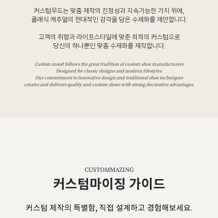
커스텀무드는 맞춤 제작의 진정성과 지속가능한 가치 위에,
클래식 캐주얼의 현대적인 감각을 담은 수제화를 제안합니다.
고객의 취향과 라이프스타일에 맞춘 최적의 커스텀으로
당신의 하나뿐인 맞춤 수제화를 제작합니다.
Custom mood follows the great tradition of custom shoe manufacturers
Designed for classic designs and modern lifestyles.
Our commitment to innovative design and traditional shoe techniques
creates and delivers quality and custom shoes with strong decorative advantages.
CUSTOMMAZING
커스텀마이징 가이드
커스텀 제작의 특별함, 직접 설계하고 경험해보세요.