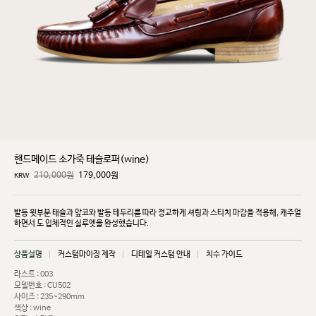
핸드메이드 소가죽 테슬로퍼(wine)
210,000원
179,000
원
KRW
발등 윗부분 태슬과 앞코와 발등 테두리를 따라 정교하게 셔링과 스티치 마감을 적용해, 캐주얼
하면서
도 입체적인 실루엣을 완성했습니다.
상품설명
커스텀마이징 제작
디테일 커스텀 안내
치수 가이드
라스트 : 003
모델번호 : CU502
사이즈 : 235~290mm
색상 : wine