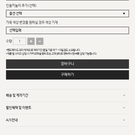
인솔키높이 추가(선택)
가죽 색상 변경을 원하실 경우 색상 기재
수량
*핸드메이드 오더 제작으로 제작기간 평일 기준 약 7~10일정도 소요됩니다.
*제품 및 사이즈 상담 시 카카오채널 문의 또는 고객센터로 연락주시면 빠른 상담 가능합니다.
장바구니
구매하기
배송 및 제작기간
할인혜택 및 이벤트
A/S안내