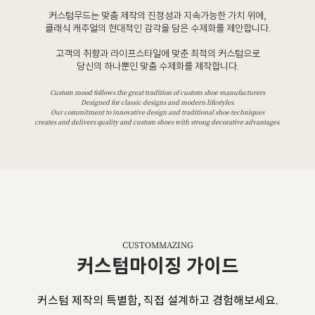
커스텀무드는 맞춤 제작의 진정성과 지속가능한 가치 위에,
클래식 캐주얼의 현대적인 감각을 담은 수제화를 제안합니다.
고객의 취향과 라이프스타일에 맞춘 최적의 커스텀으로
당신의 하나뿐인 맞춤 수제화를 제작합니다.
Custom mood follows the great tradition of custom shoe manufacturers
Designed for classic designs and modern lifestyles.
Our commitment to innovative design and traditional shoe techniques
creates and delivers quality and custom shoes with strong decorative advantages.
CUSTOMMAZING
커스텀마이징 가이드
커스텀 제작의 특별함, 직접 설계하고 경험해보세요.