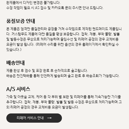
완제품에서 디자인 변경은 불가합니다.
수정 작업이 필요 시 AS 접수 및 카카오톡 문의 주시면 안내 드립니다.
품질보증 안내
본 제품은 엄격한 품질관리와 공정을 거쳐 수작업으로 제작된 핸드메이드 제품입니
다. 커스텀무드 제품에 대한 품질을 평생 보증합니다. 접착, 재봉, 부착 불량, 발볼
및 발등수정은 무상으로 처리가능하며 줄임수선 및 리페어 공정의 경우 교체비용
요금이 발생 됩니다. (리페어 수리를 위한 옵션의 경우 홈페이지에서 확인하실 수
있습니다.)
배송안내
제품 완성 후 검수 및 포장 완료 후 순차적으로 출고됩니다.
배송은 한진택배를 통해 안전하게 발송되며 출고 완료 후 배송조회가 가능합니다.
A/S 서비스
가죽 및 아웃솔 교체, 케어 등 각 부위 별 보완 및 리페어를 통해 지속가능한 가치를
추구합니다. 접착, 재봉, 부착 불량, 발볼 및 발등 수정은 무상으로 처리가능하며 그
외 리페어 공정의 경우 교체비용 요금이 발생됩니다.
→
리페어 서비스 안내