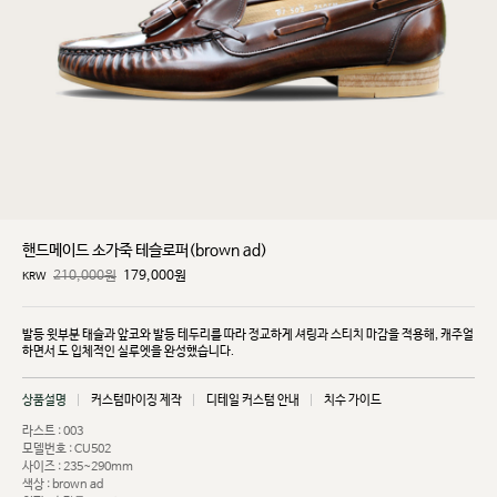
핸드메이드 소가죽 테슬로퍼(brown ad)
210,000원
179,000
원
KRW
발등 윗부분 태슬과 앞코와 발등 테두리를 따라 정교하게 셔링과 스티치 마감을 적용해, 캐주얼
하면서
도 입체적인 실루엣을 완성했습니다.
상품설명
커스텀마이징 제작
디테일 커스텀 안내
치수 가이드
라스트 : 003
모델번호 : CU502
사이즈 : 235~290mm
색상 : brown ad