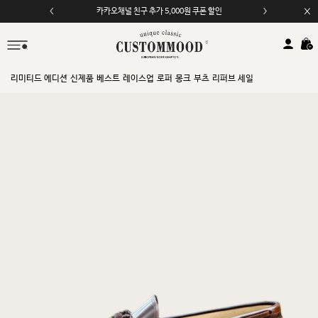
모바일 앱 자동 2,000원 할인
리미티드 에디션
신제품
베스트
레이스업
로퍼
몽크
부츠
리퍼브 세일