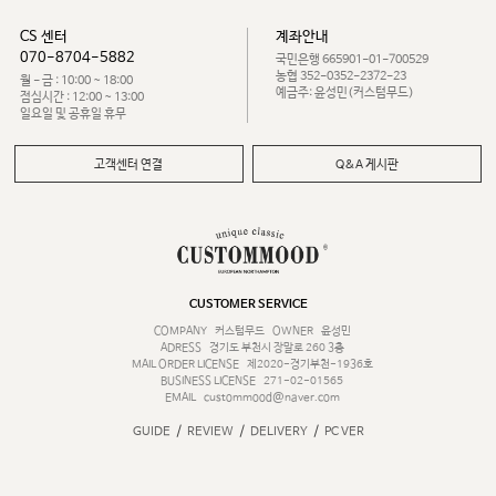
CS 센터
계좌안내
070-8704-5882
국민은행 665901-01-700529
농협 352-0352-2372-23
월 - 금 : 10:00 ~ 18:00
예금주: 윤성민(커스텀무드)
점심시간 : 12:00 ~ 13:00
일요일 및 공휴일 휴무
고객센터 연결
Q&A 게시판
CUSTOMER SERVICE
COMPANY
커스텀무드
OWNER
윤성민
ADRESS
경기도 부천시 장말로 260 3층
MAIL ORDER LICENSE
제2020-경기부천-1936호
BUSINESS LICENSE
271-02-01565
EMAIL
custommood@naver.com
/
/
/
GUIDE
REVIEW
DELIVERY
PC VER