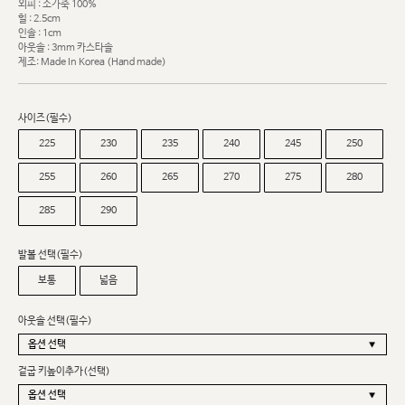
외피 : 소가죽 100%
힐 : 2.5cm
인솔 : 1cm
아웃솔 : 3mm 카스타솔
제조: Made In Korea (Hand made)
사이즈(필수)
225
230
235
240
245
250
255
260
265
270
275
280
285
290
발볼 선택(필수)
보통
넓음
아웃솔 선택(필수)
겉굽 키높이추가(선택)