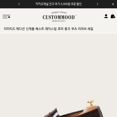
카카오채널 친구 추가 5,000원 쿠폰 할인
모바일 앱 자동 2,000원 할인
리미티드 에디션
신제품
베스트
레이스업
로퍼
몽크
부츠
리퍼브 세일