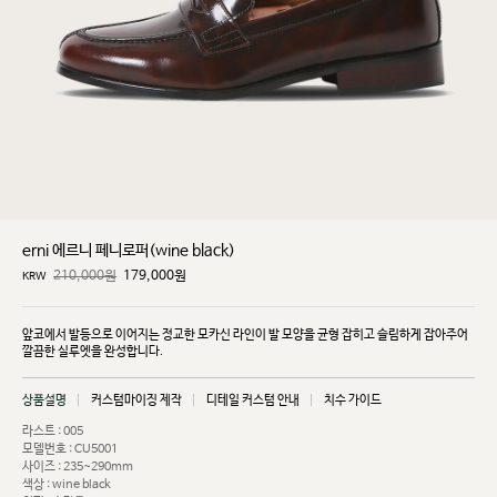
erni 에르니 페니로퍼(wine black)
210,000원
179,000
원
KRW
앞코에서 발등으로 이어지는 정교한 모카신 라인이 발 모양을 균형 잡히고 슬림하게 잡아주어
깔끔한
실루엣을 완성합니다.
상품설명
커스텀마이징 제작
디테일 커스텀 안내
치수 가이드
라스트 : 005
모델번호 : CU5001
사이즈 : 235~290mm
색상 : wine black