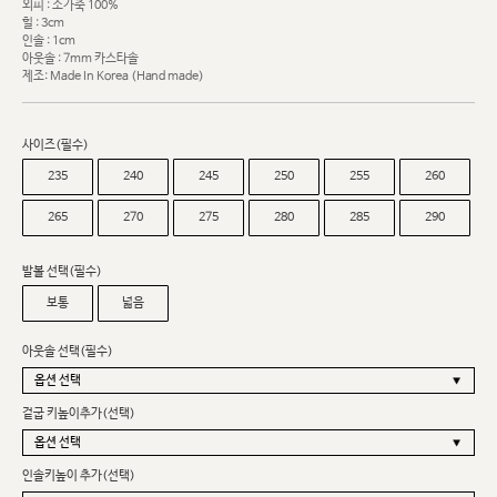
외피 : 소가죽 100%
힐 : 3cm
인솔 : 1cm
아웃솔 : 7mm 카스타솔
제조: Made In Korea (Hand made)
사이즈(필수)
235
240
245
250
255
260
265
270
275
280
285
290
발볼 선택(필수)
보통
넓음
아웃솔 선택(필수)
겉굽 키높이추가(선택)
인솔키높이 추가(선택)