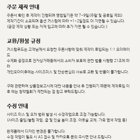
주문 제작 안내
주문서 확인 후 제작이 진행되며 영업일기준 약 7~9일(주말 및 공휴일 제외)
제작기간이 소요되며 옵션 커스텀에 따라 +1~2일정도 더 지연될 수 있습니다.
(공장 제작 상황 또는 자재 입고에 따라 추가 지연 될 수 있습니다.)
교환/환불 규정
커스텀무드는 고객님께서 요청한 주문사항에 맞춰 제작이 투입되는 1:1 오더메이
드
수제화 공정으로 전자상거래등에서의 소비자 보호에 관한 법률 시행령 21조에 따
라
개인오더이후에는 사이즈미스 및 단순변심의 사유로 교환 및 반품이 불가합니다.
구매 관련하여 상품정보고시에 대한 내용을 안내 후 진행되기 때문에 제작투입 이
후 에는 청약철회가 제한되는 점 참고 부탁드립니다.
수정 안내
사이즈 미스 및 오차 범위 발생 시 수정작업으로 조정 가능합니다.
(사이즈 줄임/늘림 작업, 굽 및 인솔 높이 조정, 아웃솔 교체, 가죽 염색 작업 등)
완제품에서 디자인 변경은 불가합니다.
수정 작업이 필요 시 AS 접수 및 카카오톡 문의 주시면 안내 드립니다.