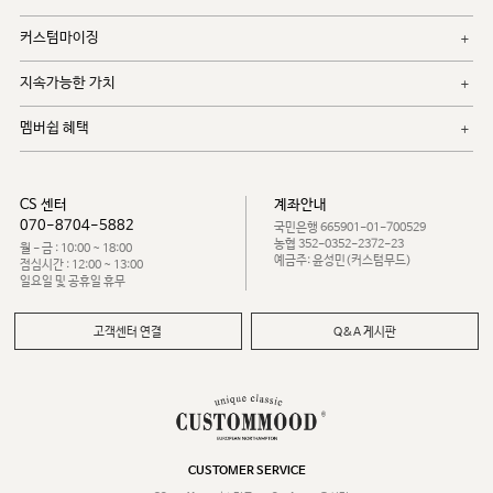
커스텀마이징
지속가능한 가치
멤버쉽 혜택
CS 센터
계좌안내
070-8704-5882
국민은행 665901-01-700529
농협 352-0352-2372-23
월 - 금 : 10:00 ~ 18:00
예금주: 윤성민(커스텀무드)
점심시간 : 12:00 ~ 13:00
일요일 및 공휴일 휴무
고객센터 연결
Q&A 게시판
CUSTOMER SERVICE