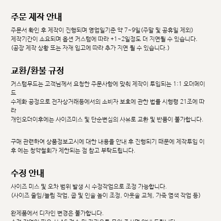
주문 제작 안내
주문서 확인 후 제작이 진행되며 영업일기준 약 7~9일(주말 및 공휴일 제외)
제작기간이 소요되며 옵션 커스텀에 따라 +1~2일정도 더 지연될 수 있습니다.
(공장 제작 상황 또는 자재 입고에 따라 추가 지연 될 수 있습니다.)
교환/환불 규정
커스텀무드는 고객님께서 요청한 주문사항에 맞춰 제작이 투입되는 1:1 오더메이
드
수제화 공정으로 전자상거래등에서의 소비자 보호에 관한 법률 시행령 21조에 따
라
개인오더이후에는 사이즈미스 및 단순변심의 사유로 교환 및 반품이 불가합니다.
구매 관련하여 상품정보고시에 대한 내용을 안내 후 진행되기 때문에 제작투입 이
후 에는 청약철회가 제한되는 점 참고 부탁드립니다.
수정 안내
사이즈 미스 및 오차 범위 발생 시 수정작업으로 조정 가능합니다.
(사이즈 줄임/늘림 작업, 굽 및 인솔 높이 조정, 아웃솔 교체, 가죽 염색 작업 등)
완제품에서 디자인 변경은 불가합니다.