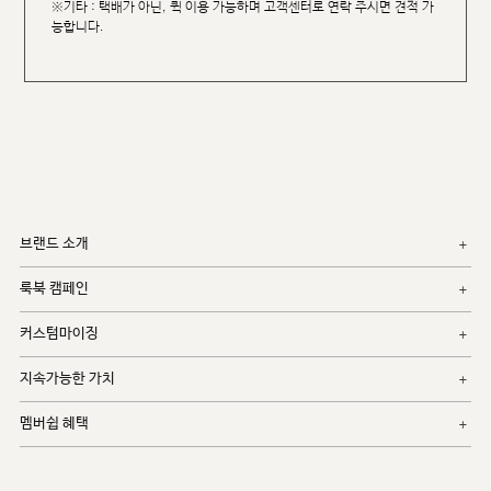
※기타 : 택배가 아닌, 퀵 이용 가능하며 고객센터로 연락 주시면 견적 가
능합니다.
브랜드 소개
룩북 캠페인
커스텀마이징
지속가능한 가치
멤버쉽 혜택