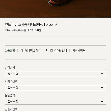
엔트 버닝 소가죽 페니로퍼(oil brown)
210,000원
179,000
원
KRW
상품설명
커스텀마이징 제작
디테일 커스텀 안내
치수 가이드
컬러선택
사이즈선택
발볼선택
굽높이선택