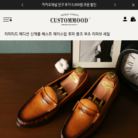
카카오채널 친구 추가 5,000원 쿠폰 할인
모바일 앱 자동 2,000원 할인
리미티드 에디션
신제품
베스트
레이스업
로퍼
몽크
부츠
리퍼브 세일