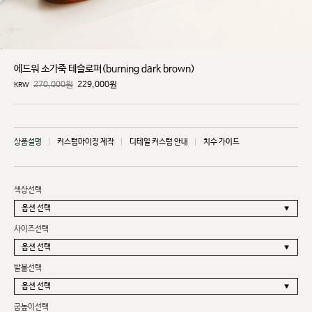
에드워 소가죽 테슬로퍼(burning dark brown)
270,000원
229,000
원
KRW
상품설명
커스텀마이징 제작
디테일 커스텀 안내
치수 가이드
색상선택
사이즈선택
발볼선택
굽높이선택