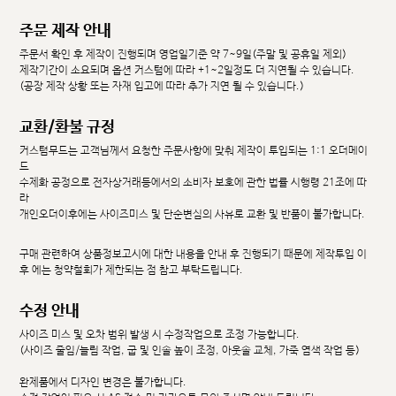
주문 제작 안내
주문서 확인 후 제작이 진행되며 영업일기준 약 7~9일(주말 및 공휴일 제외)
제작기간이 소요되며 옵션 커스텀에 따라 +1~2일정도 더 지연될 수 있습니다.
(공장 제작 상황 또는 자재 입고에 따라 추가 지연 될 수 있습니다.)
교환/환불 규정
커스텀무드는 고객님께서 요청한 주문사항에 맞춰 제작이 투입되는 1:1 오더메이
드
수제화 공정으로 전자상거래등에서의 소비자 보호에 관한 법률 시행령 21조에 따
라
개인오더이후에는 사이즈미스 및 단순변심의 사유로 교환 및 반품이 불가합니다.
구매 관련하여 상품정보고시에 대한 내용을 안내 후 진행되기 때문에 제작투입 이
후 에는 청약철회가 제한되는 점 참고 부탁드립니다.
수정 안내
사이즈 미스 및 오차 범위 발생 시 수정작업으로 조정 가능합니다.
(사이즈 줄임/늘림 작업, 굽 및 인솔 높이 조정, 아웃솔 교체, 가죽 염색 작업 등)
완제품에서 디자인 변경은 불가합니다.