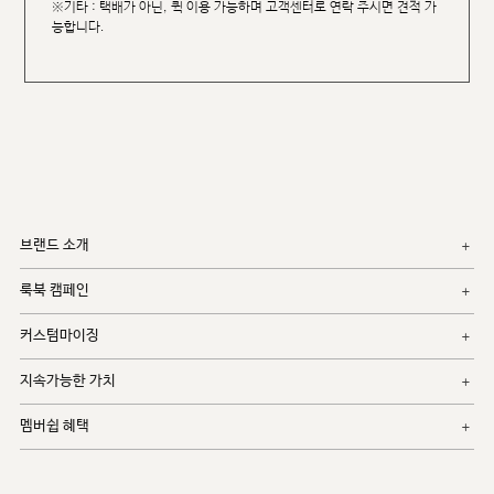
※기타 : 택배가 아닌, 퀵 이용 가능하며 고객센터로 연락 주시면 견적 가
능합니다.
브랜드 소개
룩북 캠페인
커스텀마이징
지속가능한 가치
멤버쉽 혜택