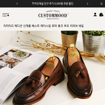
카카오채널 친구 추가 5,000원 쿠폰 할인
모바일 앱 자동 2,000원 할인
리미티드 에디션
신제품
베스트
레이스업
로퍼
몽크
부츠
리퍼브 세일