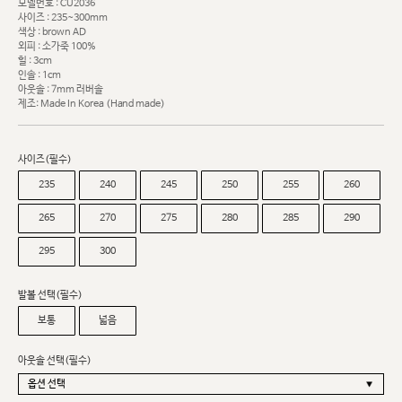
모델번호 : CU2036
사이즈 : 235~300mm
색상 : brown AD
외피 : 소가죽 100%
힐 : 3cm
인솔 : 1cm
아웃솔 : 7mm 러버솔
제조: Made In Korea (Hand made)
사이즈(필수)
235
240
245
250
255
260
265
270
275
280
285
290
295
300
발볼 선택(필수)
보통
넓음
아웃솔 선택(필수)