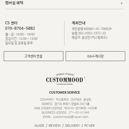
멤버쉽 혜택
CS 센터
계좌안내
070-8704-5882
국민은행 665901-01-700529
농협 352-0352-2372-23
월 - 금 : 10:00 ~ 18:00
예금주: 윤성민(커스텀무드)
점심시간 : 12:00 ~ 13:00
일요일 및 공휴일 휴무
고객센터 연결
Q&A 게시판
CUSTOMER SERVICE
COMPANY
커스텀무드
OWNER
윤성민
ADRESS
경기도 부천시 장말로 260 3층
MAIL ORDER LICENSE
제2020-경기부천-1936호
BUSINESS LICENSE
271-02-01565
EMAIL
custommood@naver.com
/
/
/
GUIDE
REVIEW
DELIVERY
PC VER