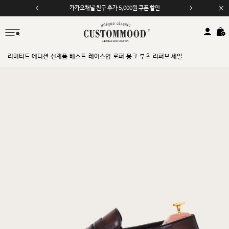
카카오채널 친구 추가 5,000원 쿠폰 할인
모바일 앱 자동 2,000원 할인
리미티드 에디션
신제품
베스트
레이스업
로퍼
몽크
부츠
리퍼브 세일