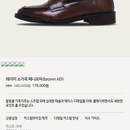
레이미 소가죽 페니로퍼(brown AD)
180,000원
179,000
원
KRW
발등을 가로지르는 스트랩 위에 섬세한 태슬과 레이스 디테일을 더해, 클래식하면서도 세련된
포인트
를 주었습니다.
상품설명
커스텀마이징 제작
디테일 커스텀 안내
치수 가이드
라스트 : 026