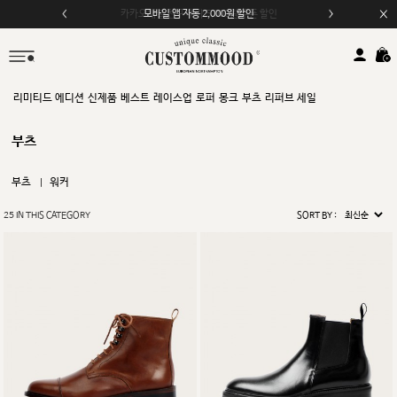
모바일 앱 자동 2,000원 할인
리미티드 에디션
신제품
베스트
레이스업
로퍼
몽크
부츠
리퍼브 세일
부츠
부츠
워커
25
IN THIS CATEGORY
SORT BY :