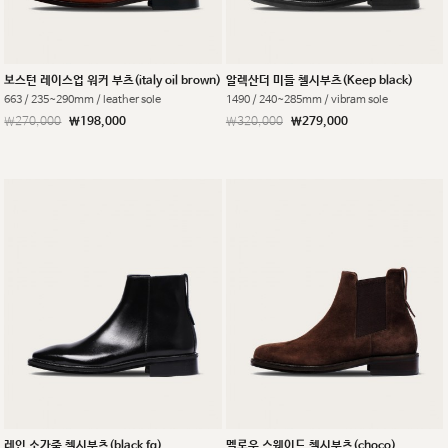
보스턴 레이스업 워커 부츠(italy oil brown)
알렉산더 미들 첼시부츠(Keep black)
663 / 235~290mm / leather sole
1490 / 240~285mm / vibram sole
￦270,000
￦198,000
￦320,000
￦279,000
레인 소가죽 첼시부츠(black fg)
멜로우 스웨이드 첼시부츠(choco)