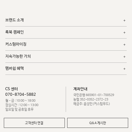
브랜드 소개
룩북 캠페인
커스텀마이징
지속가능한 가치
멤버쉽 혜택
CS 센터
계좌안내
070-8704-5882
국민은행 665901-01-700529
농협 352-0352-2372-23
월 - 금 : 10:00 ~ 18:00
예금주: 윤성민(커스텀무드)
점심시간 : 12:00 ~ 13:00
일요일 및 공휴일 휴무
고객센터 연결
Q&A 게시판