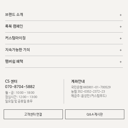
브랜드 소개
룩북 캠페인
커스텀마이징
지속가능한 가치
멤버쉽 혜택
CS 센터
계좌안내
070-8704-5882
국민은행 665901-01-700529
농협 352-0352-2372-23
월 - 금 : 10:00 ~ 18:00
예금주: 윤성민(커스텀무드)
점심시간 : 12:00 ~ 13:00
일요일 및 공휴일 휴무
고객센터 연결
Q&A 게시판