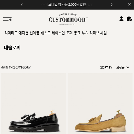
모바일 앱 자동 2,000원 할인
리미티드 에디션
신제품
베스트
레이스업
로퍼
몽크
부츠
리퍼브 세일
테슬로퍼
66
IN THIS CATEGORY
SORT BY :