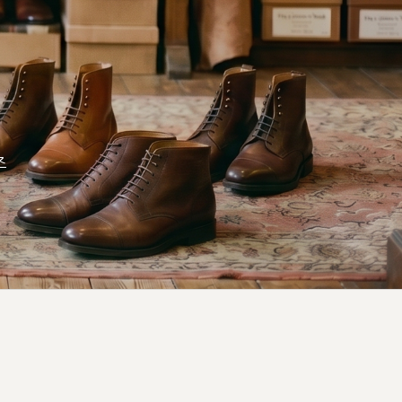
커스텀무드
카카오톡 24시간 문의
즈
sat,sun,holiday off