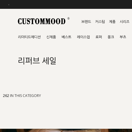
‹
브랜드
커스텀
제품
시리즈
리미티드에디션
신제품
베스트
레이스업
로퍼
몽크
부츠
리퍼브 세일
262
IN THIS CATEGORY